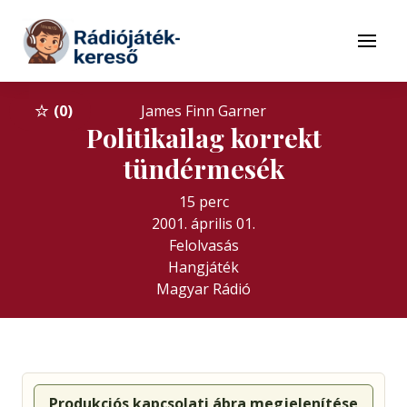
Tovább a navigációhoz
Tovább a tartalomhoz
Menü
0
James Finn Garner
Politikailag korrekt
tündérmesék
15 perc
2001. április 01.
Felolvasás
Hangjáték
Magyar Rádió
Produkciós kapcsolati ábra megjelenítése