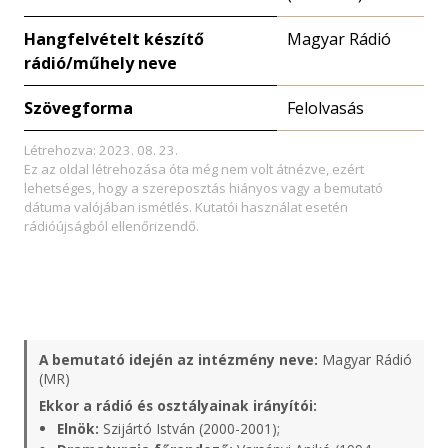
Hangfelvételt készítő
Magyar Rádió
rádió/műhely neve
Szövegforma
Felolvasás
Létrehozva: 2023. 08. 23.
Ez az oldal létrehozása óta még nem volt átnézve, ezért
lehetséges, hogy a szereposztás hiányos vagy a bemutató
dátuma valójában ismétlés. Kutatói használat esetén
rádióújságból ellenőrizendő.
A bemutató idején az intézmény neve:
Magyar Rádió
(MR)
Ekkor a rádió és osztályainak irányítói:
Elnök:
Szijártó István (2000-2001);