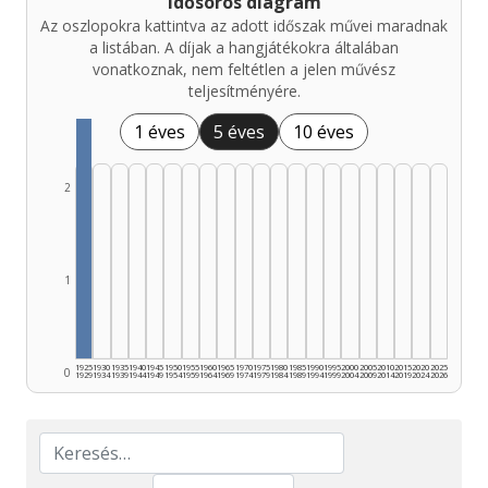
Idősoros diagram
Az oszlopokra kattintva az adott időszak művei maradnak
a listában. A díjak a hangjátékokra általában
vonatkoznak, nem feltétlen a jelen művész
teljesítményére.
1 éves
5 éves
10 éves
2
1
1925
1930
1935
1940
1945
1950
1955
1960
1965
1970
1975
1980
1985
1990
1995
2000
2005
2010
2015
2020
2025
0
1929
1934
1939
1944
1949
1954
1959
1964
1969
1974
1979
1984
1989
1994
1999
2004
2009
2014
2019
2024
2026