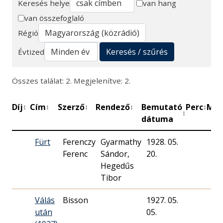
Keresés helye
van hang
van összefoglaló
Keresés
Régió
Keresés / szűrés
Évtized
Összes találat: 2. Megjelenítve: 2.
Díj
Cím
Szerző
Rendező
Bemutató
Perc
Műh
↕
↕
↕
↕
↕
↕
dátuma
Fürt
Ferenczy
Gyarmathy
1928. 05.
Ma
Ferenc
Sándor,
20.
Rá
Hegedűs
Tibor
Válás
Bisson
1927. 05.
Ma
után
05.
Rá