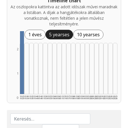
Timeline chart
Az oszlopokra kattintva az adott időszak művei maradnak
a listában. A díjak a hangjátékokra általában
vonatkoznak, nem feltétlen a jelen művész
teljesítményére.
1 éves
5 yearses
10 yearses
2
1
1925
1930
1935
1940
1945
1950
1955
1960
1965
1970
1975
1980
1985
1990
1995
2000
2005
2010
2015
2020
2025
0
1929
1934
1939
1944
1949
1954
1959
1964
1969
1974
1979
1984
1989
1994
1999
2004
2009
2014
2019
2024
2026