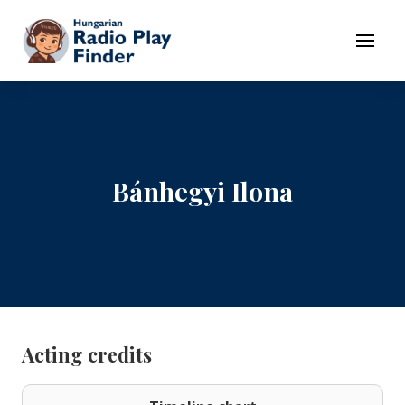
To navigation
To contents
Menu
Bánhegyi Ilona
Acting credits