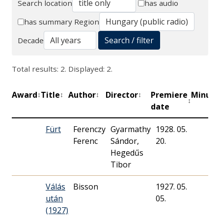
Search location
has audio
Search
has summary
Region
Search / filter
Decade
Total results: 2. Displayed: 2.
Award
Title
Author
Director
Premiere
Minute
↕
↕
↕
↕
↕
date
Fürt
Ferenczy
Gyarmathy
1928. 05.
Ferenc
Sándor,
20.
Hegedűs
Tibor
Válás
Bisson
1927. 05.
után
05.
(1927)