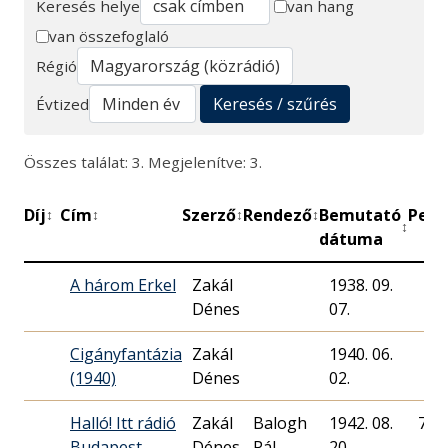
Keresés helye
van hang
van összefoglaló
Keresés
Régió
Keresés / szűrés
Évtized
Összes találat: 3. Megjelenítve: 3.
Díj
Cím
Szerző
Rendező
Bemutató
Perc
↕
↕
↕
↕
↕
dátuma
A három Erkel
Zakál
1938. 09.
Dénes
07.
Cigányfantázia
Zakál
1940. 06.
(1940)
Dénes
02.
Halló! Itt rádió
Zakál
Balogh
1942. 08.
75
Budapest
Dénes
Pál
20.