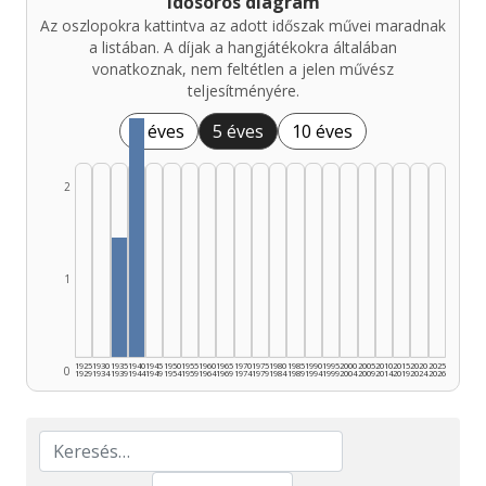
Idősoros diagram
Az oszlopokra kattintva az adott időszak művei maradnak
a listában. A díjak a hangjátékokra általában
vonatkoznak, nem feltétlen a jelen művész
teljesítményére.
1 éves
5 éves
10 éves
2
1
1925
1930
1935
1940
1945
1950
1955
1960
1965
1970
1975
1980
1985
1990
1995
2000
2005
2010
2015
2020
2025
0
1929
1934
1939
1944
1949
1954
1959
1964
1969
1974
1979
1984
1989
1994
1999
2004
2009
2014
2019
2024
2026