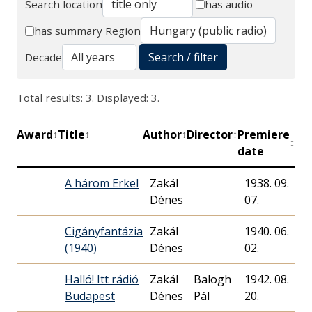
Search location
has audio
Search
has summary
Region
Search / filter
Decade
Total results: 3. Displayed: 3.
Award
Title
Author
Director
Premiere
Mi
↕
↕
↕
↕
↕
date
A három Erkel
Zakál
1938. 09.
Dénes
07.
Cigányfantázia
Zakál
1940. 06.
(1940)
Dénes
02.
Halló! Itt rádió
Zakál
Balogh
1942. 08.
7
Budapest
Dénes
Pál
20.