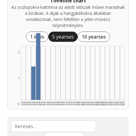
Timeline chart
Az oszlopokra kattintva az adott időszak művei maradnak
a listában. A díjak a hangjátékokra általában
vonatkoznak, nem feltétlen a jelen művész
teljesítményére.
1 éves
5 yearses
10 yearses
2
1
1925
1930
1935
1940
1945
1950
1955
1960
1965
1970
1975
1980
1985
1990
1995
2000
2005
2010
2015
2020
2025
0
1929
1934
1939
1944
1949
1954
1959
1964
1969
1974
1979
1984
1989
1994
1999
2004
2009
2014
2019
2024
2026