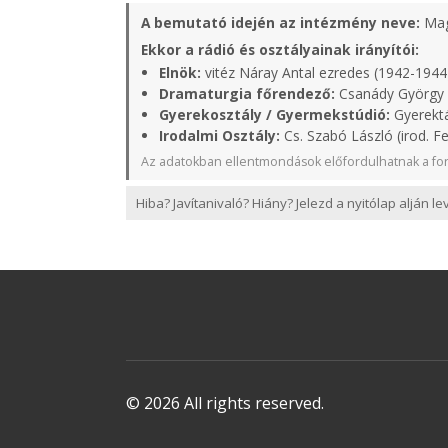
A bemutató idején az intézmény neve:
Mag
Ekkor a rádió és osztályainak irányítói:
Elnök:
vitéz Náray Antal ezredes (1942-1944
Dramaturgia főrendező:
Csanády György 
Gyerekosztály / Gyermekstúdió:
Gyerektá
Irodalmi Osztály:
Cs. Szabó László (irod. Fe
Az adatokban ellentmondások előfordulhatnak a for
Hiba? Javítanivaló? Hiány? Jelezd a nyitólap alján l
© 2026 All rights reserved.