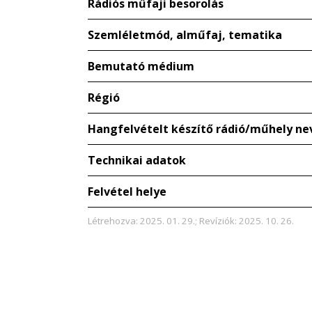
Rádiós műfaji besorolás
Szemléletmód, alműfaj, tematika
Bemutató médium
Régió
Hangfelvételt készítő rádió/műhely ne
Technikai adatok
Felvétel helye
Létrehozva: 2025. 01. 29.; Revíziók: 2025. 10. 26.