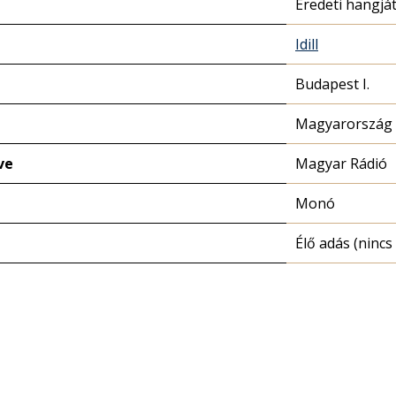
Eredeti hangjá
Idill
Budapest I.
Magyarország 
ve
Magyar Rádió
Monó
Élő adás (nincs 