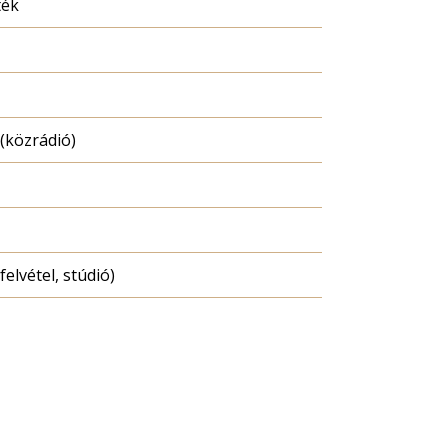
ték
(közrádió)
felvétel, stúdió)