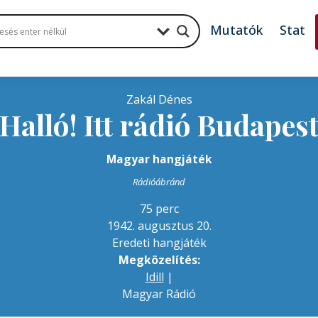
Mutatók
Stat
Zakál Dénes
Halló! Itt rádió Budapes
Magyar hangjáték
Rádióábránd
75 perc
1942. augusztus 20.
Eredeti hangjáték
Megközelítés:
Idill
|
Magyar Rádió