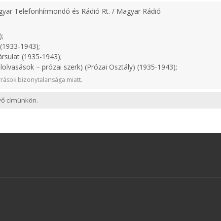
yar Telefonhírmondó és Rádió Rt. / Magyar Rádió
);
(1933-1943);
rsulat (1935-1943);
lolvasások – prózai szerk) (Prózai Osztály) (1935-1943);
rások bizonytalansága miatt.
evő címünkön.