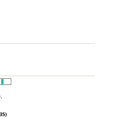
Életkori
eloszlás
.
nagyítása
35)