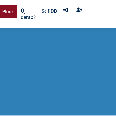
|
Új
ScifiDB
Plusz
darab?
t