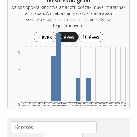
Idősoros diagram
Az oszlopokra kattintva az adott időszak művei maradnak
a listában. A díjak a hangjátékokra általában
vonatkoznak, nem feltétlen a jelen művész
teljesítményére.
1 éves
5 éves
10 éves
3
2
1
1925
1930
1935
1940
1945
1950
1955
1960
1965
1970
1975
1980
1985
1990
1995
2000
2005
2010
2015
2020
2025
0
1929
1934
1939
1944
1949
1954
1959
1964
1969
1974
1979
1984
1989
1994
1999
2004
2009
2014
2019
2024
2026