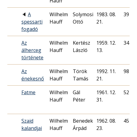
Hauff
🔈
A
Wilhelm
Solymosi
1983. 08.
39
spessarti
Hauff
Ottó
21.
fogadó
Az
Wilhelm
Kertész
1959. 12.
34
álherceg
Hauff
László
13.
története
Az
Wilhelm
Török
1992. 11.
98
énekesnő
Hauff
Tamás
21.
Fatme
Wilhelm
Gál
1961. 12.
52
Hauff
Péter
31.
Szaid
Wilhelm
Benedek
1962. 08.
45
kalandjai
Hauff
Árpád
23.