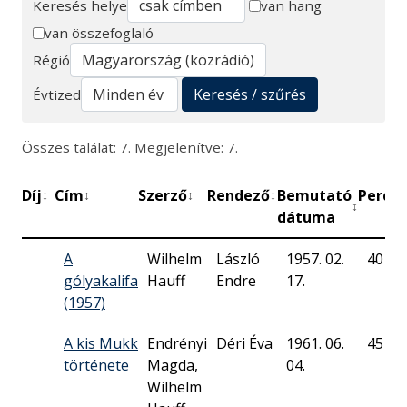
Keresés helye
van hang
van összefoglaló
Keresés
Régió
Keresés / szűrés
Évtized
Összes találat: 7. Megjelenítve: 7.
Díj
Cím
Szerző
Rendező
Bemutató
Perc
M
↕
↕
↕
↕
↕
↕
dátuma
A
Wilhelm
László
1957. 02.
40
gólyakalifa
Hauff
Endre
17.
(1957)
A kis Mukk
Endrényi
Déri Éva
1961. 06.
45
története
Magda,
04.
Wilhelm