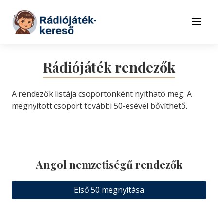
Tovább a navigációhoz
Tovább a tartalomhoz
Menü
Rádiójáték rendezők
A rendezők listája csoportonként nyitható meg. A
megnyitott csoport további 50-esével bővíthető.
Angol nemzetiségű rendezők
Első 50 megnyitása