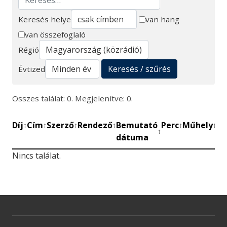
Keresés helye
van hang
van összefoglaló
Keresés
Régió
Keresés / szűrés
Évtized
Összes találat: 0. Megjelenítve: 0.
Díj
Cím
Szerző
Rendező
Bemutató
Perc
Műhely
Mű
↕
↕
↕
↕
↕
↕
↕
dátuma
be
Nincs találat.