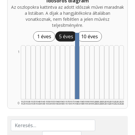
Idősoros diagram
Az oszlopokra kattintva az adott időszak művei maradnak
a listában. A díjak a hangjátékokra általában
vonatkoznak, nem feltétlen a jelen művész
teljesítményére.
1 éves
5 éves
10 éves
1
1925
1930
1935
1940
1945
1950
1955
1960
1965
1970
1975
1980
1985
1990
1995
2000
2005
2010
2015
2020
2025
0
1929
1934
1939
1944
1949
1954
1959
1964
1969
1974
1979
1984
1989
1994
1999
2004
2009
2014
2019
2024
2026