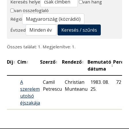
Keresés helye
van hang
van összefoglaló
Keresés
Régió
Keresés / szűrés
Évtized
Összes találat: 1. Megjelenítve: 1.
Díj
Cím
Szerző
Rendező
Bemutató
Perc
M
↕
↕
↕
↕
↕
↕
dátuma
A
Camil
Christian
1983. 08.
72
szerelem
Petrescu
Munteanu
25.
utolsó
éjszakája