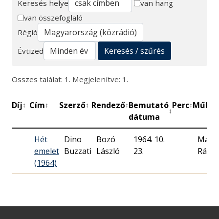
Keresés helye
van hang
van összefoglaló
Keresés
Régió
Keresés / szűrés
Évtized
Összes találat: 1. Megjelenítve: 1.
Díj
Cím
Szerző
Rendező
Bemutató
Perc
Műhel
↕
↕
↕
↕
↕
↕
dátuma
Hét
Dino
Bozó
1964. 10.
Magy
emelet
Buzzati
László
23.
Rádió
(1964)