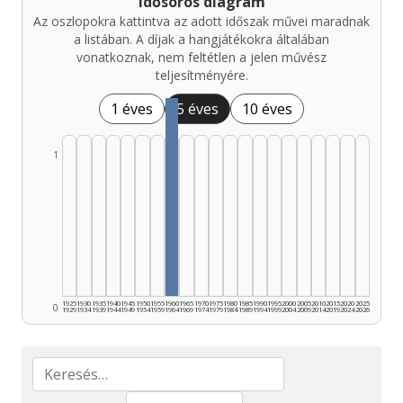
Idősoros diagram
Az oszlopokra kattintva az adott időszak művei maradnak
a listában. A díjak a hangjátékokra általában
vonatkoznak, nem feltétlen a jelen művész
teljesítményére.
1 éves
5 éves
10 éves
1
1925
1930
1935
1940
1945
1950
1955
1960
1965
1970
1975
1980
1985
1990
1995
2000
2005
2010
2015
2020
2025
0
1929
1934
1939
1944
1949
1954
1959
1964
1969
1974
1979
1984
1989
1994
1999
2004
2009
2014
2019
2024
2026