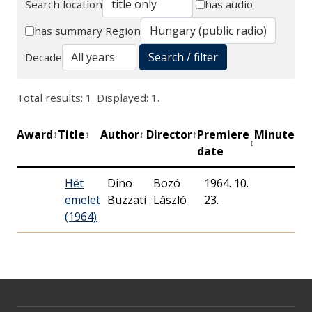
Search location
has audio
Search
has summary
Region
Search / filter
Decade
Total results: 1. Displayed: 1.
Award
Title
Author
Director
Premiere
Minutes
P
↕
↕
↕
↕
↕
↕
date
u
Hét
Dino
Bozó
1964. 10.
emelet
Buzzati
László
23.
(1964)