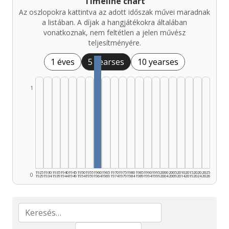
Timeline chart
Az oszlopokra kattintva az adott időszak művei maradnak
a listában. A díjak a hangjátékokra általában
vonatkoznak, nem feltétlen a jelen művész
teljesítményére.
1 éves
5 yearses
10 yearses
1
1925
1930
1935
1940
1945
1950
1955
1960
1965
1970
1975
1980
1985
1990
1995
2000
2005
2010
2015
2020
2025
0
1929
1934
1939
1944
1949
1954
1959
1964
1969
1974
1979
1984
1989
1994
1999
2004
2009
2014
2019
2024
2026