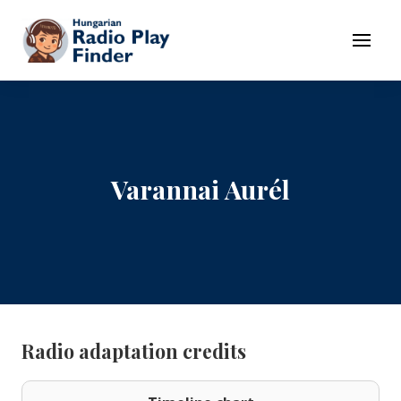
To navigation
To contents
Menu
Varannai Aurél
Radio adaptation credits