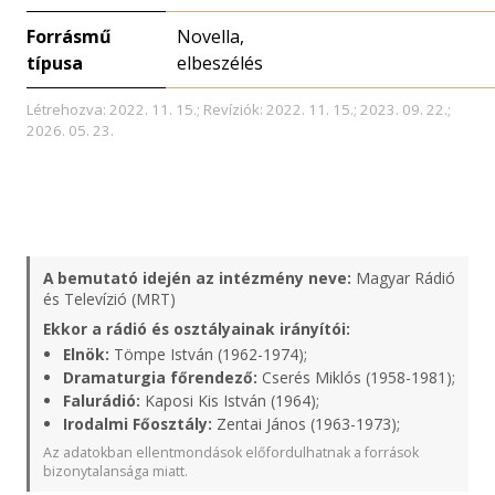
Forrásmű
Novella,
típusa
elbeszélés
Létrehozva: 2022. 11. 15.; Revíziók: 2022. 11. 15.; 2023. 09. 22.;
2026. 05. 23.
A bemutató idején az intézmény neve:
Magyar Rádió
és Televízió (MRT)
Ekkor a rádió és osztályainak irányítói:
Elnök:
Tömpe István (1962-1974);
Dramaturgia főrendező:
Cserés Miklós (1958-1981);
Falurádió:
Kaposi Kis István (1964);
Irodalmi Főosztály:
Zentai János (1963-1973);
Az adatokban ellentmondások előfordulhatnak a források
bizonytalansága miatt.