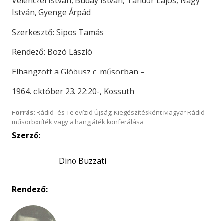
Velenczei István, Buday István, Tándor Lajos, Nagy
István, Gyenge Árpád
Szerkesztő: Sipos Tamás
Rendező: Bozó László
Elhangzott a Glóbusz c. műsorban –
1964. október 23. 22:20-, Kossuth
Forrás:
Rádió- és Televízió Újság; Kiegészítésként Magyar Rádió
műsorboríték vagy a hangjáték konferálása
Szerző:
Dino Buzzati
Rendező: