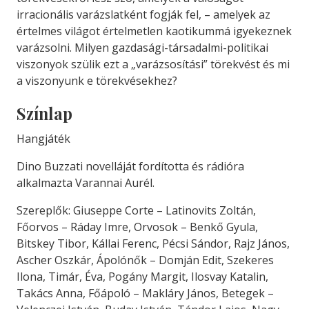
irracionális varázslatként fogják fel, – amelyek az
értelmes világot értelmetlen kaotikummá igyekeznek
varázsolni. Milyen gazdasági-társadalmi-politikai
viszonyok szülik ezt a „varázsosítási” törekvést és mi
a viszonyunk e törekvésekhez?
Színlap
Hangjáték
Dino Buzzati novelláját fordította és rádióra
alkalmazta Varannai Aurél.
Szereplők: Giuseppe Corte – Latinovits Zoltán,
Főorvos – Ráday Imre, Orvosok – Benkő Gyula,
Bitskey Tibor, Kállai Ferenc, Pécsi Sándor, Rajz János,
Ascher Oszkár, Ápolónők – Domján Edit, Szekeres
Ilona, Timár, Éva, Pogány Margit, Ilosvay Katalin,
Takács Anna, Főápoló – Makláry János, Betegek –