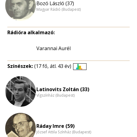
Bozó László (37)
Magyar Rádió (Budapest)
Rádióra alkalmazó:
Varannai Aurél
Színészek:
(17 fő, átl. 43 év)
Életkori
eloszlás
nagyítása
Latinovits Zoltán (33)
Vígszínház (Budapest)
Ráday Imre (59)
József Attila Színház (Budapest)