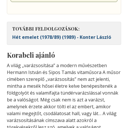
TOVÁBBI FELDOLGOZÁSOK:
Hét emelet (1978/89) (1989) - Konter László
Korabeli ajánló
A világ „varázsosítása” a modern művészetben
Hermann István és Sipos Tamás vitaműsora A műsor
címében szereplő „varázsosítás” nem azt jelenti,
mintha a mesék hősei életre kelve benépesítenék a
földgolyót és valamifajta tündérvarázslással vonnák
be a valóságot. Még csak nem is azt a varázst,
amelynek érzete akkor tölti el az embert, amikor
valami megejtőt, csodálatosat hall, vagy lát… A világ
varázsosításának címszava alatt azokról a
törekvésekről lesz szó, amelyek a valóságot