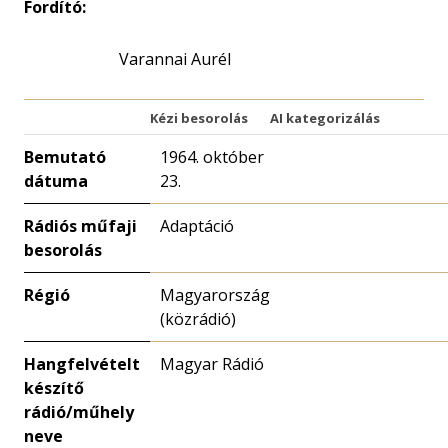
Fordító:
Varannai Aurél
Kézi besorolás
AI kategorizálás
Bemutató
1964. október
dátuma
23.
Rádiós műfaji
Adaptáció
besorolás
Régió
Magyarország
(közrádió)
Hangfelvételt
Magyar Rádió
készítő
rádió/műhely
neve