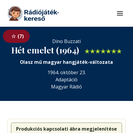
Tovább a navigációhoz
Tovább a tartalomhoz
Menü
7
Dino Buzzati
Hét emelet (1964)
★
★
★
★
★
★
★
Olasz mű magyar hangjáték-változata
1964. október 23.
Adaptáció
Magyar Rádió
Produkciós kapcsolati ábra megjelenítése