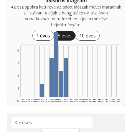
Idősoros diagram
Az oszlopokra kattintva az adott időszak művei maradnak
a listában. A díjak a hangjátékokra általában
vonatkoznak, nem feltétlen a jelen művész
teljesítményére.
1 éves
5 éves
10 éves
5
4
3
1
1925
1930
1935
1940
1945
1950
1955
1960
1965
1970
1975
1980
1985
1990
1995
2000
2005
2010
2015
2020
2025
0
1929
1934
1939
1944
1949
1954
1959
1964
1969
1974
1979
1984
1989
1994
1999
2004
2009
2014
2019
2024
2026