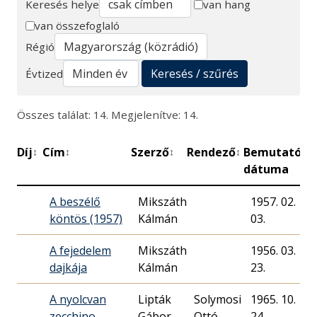
Keresés helye
van hang
van összefoglaló
Keresés
Régió
Keresés / szűrés
Évtized
Összes találat: 14. Megjelenítve: 14.
Díj
Cím
Szerző
Rendező
Bemutató
P
↕
↕
↕
↕
↕
dátuma
A beszélő
Mikszáth
1957. 02.
köntös (1957)
Kálmán
03.
A fejedelem
Mikszáth
1956. 03.
dajkája
Kálmán
23.
A nyolcvan
Lipták
Solymosi
1965. 10.
zecchino
Gábor
Ottó
24.