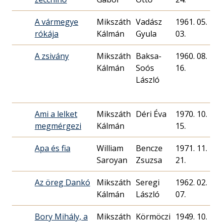
A vármegye
Mikszáth
Vadász
1961. 05.
rókája
Kálmán
Gyula
03.
A zsivány
Mikszáth
Baksa-
1960. 08.
Kálmán
Soós
16.
László
Ami a lelket
Mikszáth
Déri Éva
1970. 10.
megmérgezi
Kálmán
15.
Apa és fia
William
Bencze
1971. 11.
Saroyan
Zsuzsa
21.
Az öreg Dankó
Mikszáth
Seregi
1962. 02.
Kálmán
László
07.
Bory Mihály, a
Mikszáth
Körmöczi
1949. 10.