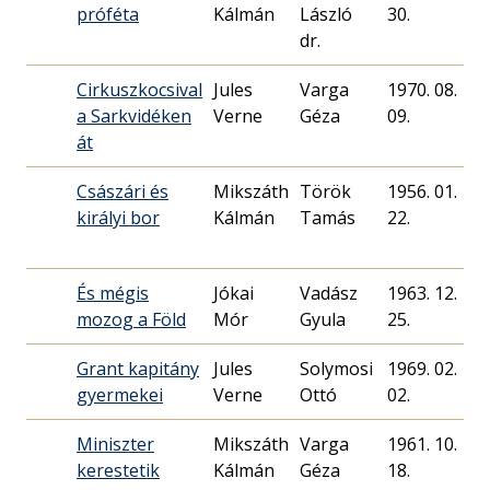
próféta
Kálmán
László
30.
dr.
Cirkuszkocsival
Jules
Varga
1970. 08.
a Sarkvidéken
Verne
Géza
09.
át
Császári és
Mikszáth
Török
1956. 01.
királyi bor
Kálmán
Tamás
22.
És mégis
Jókai
Vadász
1963. 12.
mozog a Föld
Mór
Gyula
25.
Grant kapitány
Jules
Solymosi
1969. 02.
gyermekei
Verne
Ottó
02.
Miniszter
Mikszáth
Varga
1961. 10.
kerestetik
Kálmán
Géza
18.