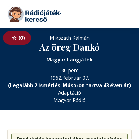
Tovább a navigációhoz
Tovább a tartalomhoz
Menü
0
Mikszáth Kálmán
Az öreg Dankó
Magyar hangjáték
30 perc
1962. február 07.
(Legalább 2 ismétlés. Műsoron tartva 43 éven át)
Adaptáció
Magyar Rádió