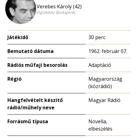
Verebes Károly (42)
Vígszínház (Budapest)
Játékidő
30 perc
Bemutató dátuma
1962. február 07.
Rádiós műfaji besorolás
Adaptáció
Régió
Magyarország
(közrádió)
Hangfelvételt készítő
Magyar Rádió
rádió/műhely neve
Forrásmű típusa
Novella,
elbeszélés