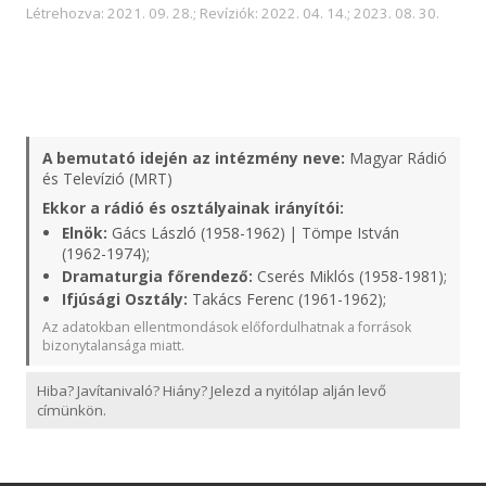
Létrehozva: 2021. 09. 28.; Revíziók: 2022. 04. 14.; 2023. 08. 30.
A bemutató idején az intézmény neve:
Magyar Rádió
és Televízió (MRT)
Ekkor a rádió és osztályainak irányítói:
Elnök:
Gács László (1958-1962) | Tömpe István
(1962-1974);
Dramaturgia főrendező:
Cserés Miklós (1958-1981);
Ifjúsági Osztály:
Takács Ferenc (1961-1962);
Az adatokban ellentmondások előfordulhatnak a források
bizonytalansága miatt.
Hiba? Javítanivaló? Hiány? Jelezd a nyitólap alján levő
címünkön.