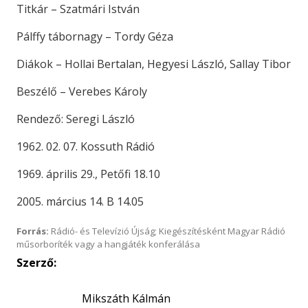
Titkár – Szatmári István
Pálffy tábornagy – Tordy Géza
Diákok – Hollai Bertalan, Hegyesi László, Sallay Tibor
Beszélő – Verebes Károly
Rendező: Seregi László
1962. 02. 07. Kossuth Rádió
1969. április 29., Petőfi 18.10
2005. március 14. B 14.05
Forrás:
Rádió- és Televízió Újság; Kiegészítésként Magyar Rádió
műsorboríték vagy a hangjáték konferálása
Szerző:
Mikszáth Kálmán