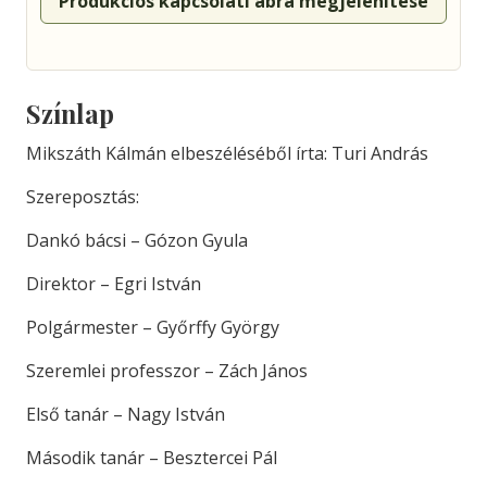
Produkciós kapcsolati ábra megjelenítése
Színlap
Mikszáth Kálmán elbeszéléséből írta: Turi András
Szereposztás:
Dankó bácsi – Gózon Gyula
Direktor – Egri István
Polgármester – Győrffy György
Szeremlei professzor – Zách János
Első tanár – Nagy István
Második tanár – Besztercei Pál