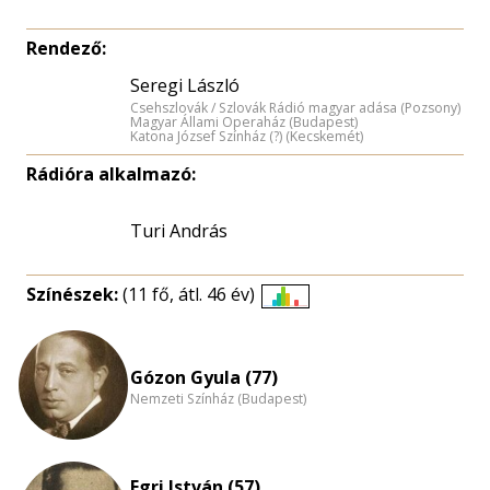
Rendező:
Seregi László
Csehszlovák / Szlovák Rádió magyar adása (Pozsony)
Magyar Állami Operaház (Budapest)
Katona József Színház (?) (Kecskemét)
Rádióra alkalmazó:
Turi András
Színészek:
(11 fő, átl. 46 év)
Életkori
eloszlás
nagyítása
Gózon Gyula (77)
Nemzeti Színház (Budapest)
Egri István (57)