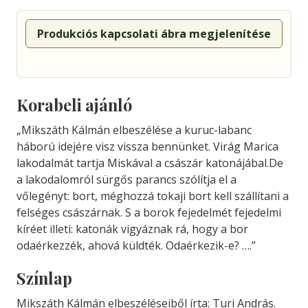
Produkciós kapcsolati ábra megjelenítése
Korabeli ajánló
„Mikszáth Kálmán elbeszélése a kuruc-labanc
háború idejére visz vissza bennünket. Virág Marica
lakodalmát tartja Miskával a császár katonájábal.De
a lakodalomról sürgős parancs szólítja el a
vőlegényt: bort, méghozzá tokaji bort kell szállítani a
felséges császárnak. S a borok fejedelmét fejedelmi
kíréet illeti: katonák vigyáznak rá, hogy a bor
odaérkezzék, ahová küldték. Odaérkezik-e? ….”
Színlap
Mikszáth Kálmán elbeszéléseiből írta: Turi András.