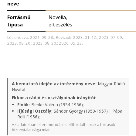
neve
Forrásmű
Novella,
típusa
elbeszélés
Létrehozva: 2021. 09. 28.; Revíziók: 2023. 01. 12.; 2023. 07. 09.;
2023. 08. 20.; 2023. 08. 30.; 2026. 05. 23.
A bemutató idején az intézmény neve:
Magyar Rádió
Hivatal
Ekkor a rádió és osztályainak irányítói:
Elnök:
Benke Valéria (1954-1956);
Ifjúsági Osztály:
Sándor György (1950-1957) | Pápa
Relli (1956);
Az adatokban ellentmondások előfordulhatnak a források
bizonytalansága miatt.