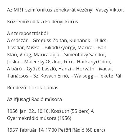
Az MRT szimfonikus zenekarát vezényli Vaszy Viktor.
Közreműködik: a Földényi-kórus
A szereposztásból:
A császár – Greguss Zoltán, Kulhanek – Bilicsi
Tivadar, Miska – Bikádi György, Marica – Bán
Klári, Virág, Marica apja – Siménfalvy Sándor,
Jóska – Maleczky Oszkár, Feri – Harkányi Ödön,
A báró – Győző László, Hanzi – Horváth Tivadar,
Tanácsos – Sz. Kovách Ernő, – Walsegg – Fekete Pál
Rendező: Török Tamás
Az Ifjúsági Rádió műsora
1956. jan. 22., 10:10, Kossuth (55 perc) A
Gyermekrádió műsora (1956)
1957. február 14. 17.00 Petőfi Rádió (60 perc)