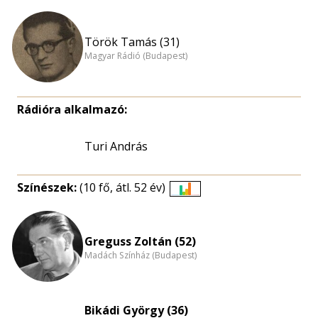
Török Tamás (31)
Magyar Rádió (Budapest)
Rádióra alkalmazó:
Turi András
Színészek:
(10 fő, átl. 52 év)
Életkori
eloszlás
nagyítása
Greguss Zoltán (52)
Madách Színház (Budapest)
Bikádi György (36)