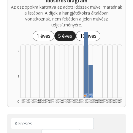
Idősoros diagram
Az oszlopokra kattintva az adott időszak művei maradnak
a listában. A díjak a hangjátékokra általában
vonatkoznak, nem feltétlen a jelen művész
teljesítményére.
1 éves
5 éves
10 éves
2
1
★
🏆
🏆
1925
1930
1935
1940
1945
1950
1955
1960
1965
1970
1975
1980
1985
1990
1995
2000
2005
2010
2015
2020
2025
0
1929
1934
1939
1944
1949
1954
1959
1964
1969
1974
1979
1984
1989
1994
1999
2004
2009
2014
2019
2024
2026