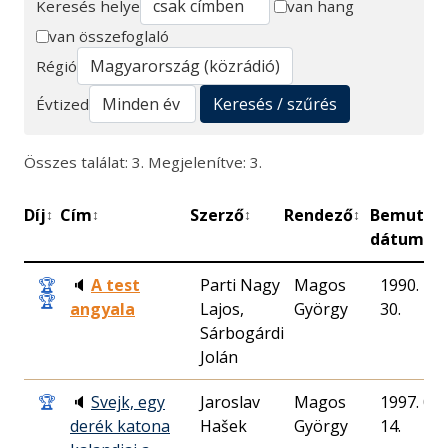
Keresés helye
van hang
van összefoglaló
Keresés
Régió
Keresés / szűrés
Évtized
Összes találat: 3. Megjelenítve: 3.
Díj
Cím
Szerző
Rendező
Bemutat
↕
↕
↕
↕
dátuma
🏆
🔈
A test
Parti Nagy
Magos
1990. 12.
🏆
angyala
Lajos,
György
30.
Sárbogárdi
Jolán
🏆
🔈
Svejk, egy
Jaroslav
Magos
1997. 04.
derék katona
Hašek
György
14.