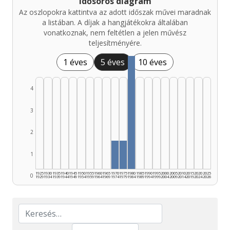
Idősoros diagram
Az oszlopokra kattintva az adott időszak művei maradnak
a listában. A díjak a hangjátékokra általában
vonatkoznak, nem feltétlen a jelen művész
teljesítményére.
1 éves
5 éves
10 éves
4
3
2
1
1925
1930
1935
1940
1945
1950
1955
1960
1965
1970
1975
1980
1985
1990
1995
2000
2005
2010
2015
2020
2025
0
1929
1934
1939
1944
1949
1954
1959
1964
1969
1974
1979
1984
1989
1994
1999
2004
2009
2014
2019
2024
2026