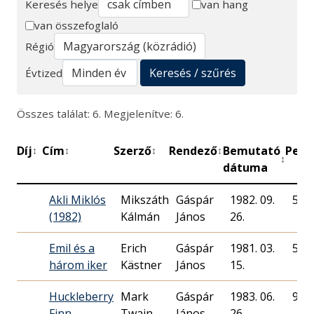
Keresés helye
van hang
van összefoglaló
Keresés
Régió
Keresés / szűrés
Évtized
Összes találat: 6. Megjelenítve: 6.
Díj
Cím
Szerző
Rendező
Bemutató
Perc
↕
↕
↕
↕
↕
dátuma
Akli Miklós
Mikszáth
Gáspár
1982. 09.
57
(1982)
Kálmán
János
26.
Emil és a
Erich
Gáspár
1981. 03.
55
három iker
Kästner
János
15.
Huckleberry
Mark
Gáspár
1983. 06.
94
Finn
Twain
János
26.