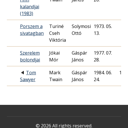
kalandjai
(1983)
Porszem a
Turiné
Solymosi
1973. 05.
sivatagban
Cseh
Ottó
13.
Viktória
Szerelem
Jókai
Gáspár
1977. 07.
bolondjai
Mór
János
28.
🔈
Tom
Mark
Gáspár
1984. 06.
100
Sawyer
Twain
János
24.
© 2026 All rights reserved.