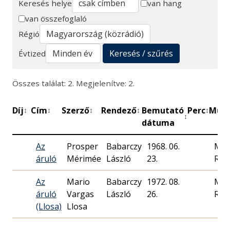
Keresés helye
van hang
van összefoglaló
Keresés
Régió
Keresés / szűrés
Évtized
Összes találat: 2. Megjelenítve: 2.
Díj
Cím
Szerző
Rendező
Bemutató
Perc
Műhe
↕
↕
↕
↕
↕
↕
dátuma
Az
Prosper
Babarczy
1968. 06.
Mag
áruló
Mérimée
László
23.
Rád
Az
Mario
Babarczy
1972. 08.
Mag
áruló
Vargas
László
26.
Rád
(Llosa)
Llosa