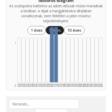
Idősoros diagram
Az oszlopokra kattintva az adott időszak művei maradnak
a listában. A díjak a hangjátékokra általában
vonatkoznak, nem feltétlen a jelen művész
teljesítményére.
1 éves
5 éves
10 éves
1
1925
1930
1935
1940
1945
1950
1955
1960
1965
1970
1975
1980
1985
1990
1995
2000
2005
2010
2015
2020
2025
0
1929
1934
1939
1944
1949
1954
1959
1964
1969
1974
1979
1984
1989
1994
1999
2004
2009
2014
2019
2024
2026