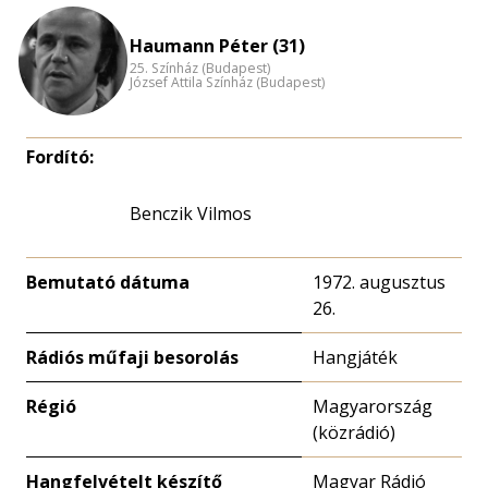
Haumann Péter (31)
25. Színház (Budapest)
József Attila Színház (Budapest)
Fordító:
Benczik Vilmos
Bemutató dátuma
1972. augusztus
26.
Rádiós műfaji besorolás
Hangjáték
Régió
Magyarország
(közrádió)
Hangfelvételt készítő
Magyar Rádió