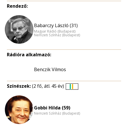
Rendező:
Babarczy László (31)
Magyar Rádió (Budapest)
Nemzeti Színház (Budapest)
Rádióra alkalmazó:
Benczik Vilmos
Színészek:
(2 fő, átl. 45 év)
Életkori
eloszlás
nagyítása
Gobbi Hilda (59)
Nemzeti Színház (Budapest)