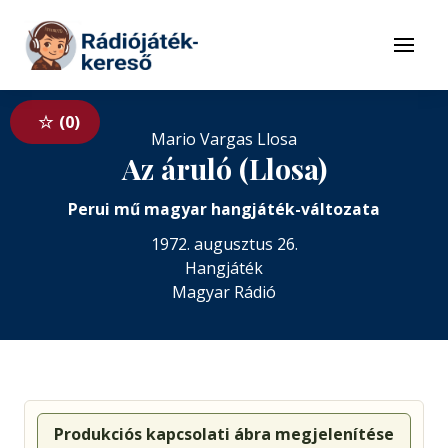
Tovább a navigációhoz
Tovább a tartalomhoz
Menü
0
Mario Vargas Llosa
Az áruló (Llosa)
Perui mű magyar hangjáték-változata
1972. augusztus 26.
Hangjáték
Magyar Rádió
Produkciós kapcsolati ábra megjelenítése