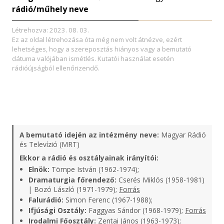
rádió/műhely neve
Létrehozva: 2023. 08. 03.
Ez az oldal létrehozása óta még nem volt átnézve, ezért
lehetséges, hogy a szereposztás hiányos vagy a bemutató
dátuma valójában ismétlés. Kutatói használat esetén
rádióújságból ellenőrizendő.
A bemutató idején az intézmény neve:
Magyar Rádió
és Televízió (MRT)
Ekkor a rádió és osztályainak irányítói:
Elnök:
Tömpe István (1962-1974);
Dramaturgia főrendező:
Cserés Miklós (1958-1981)
| Bozó László (1971-1979);
Forrás
Falurádió:
Simon Ferenc (1967-1988);
Ifjúsági Osztály:
Faggyas Sándor (1968-1979);
Forrás
Irodalmi Főosztály:
Zentai János (1963-1973);