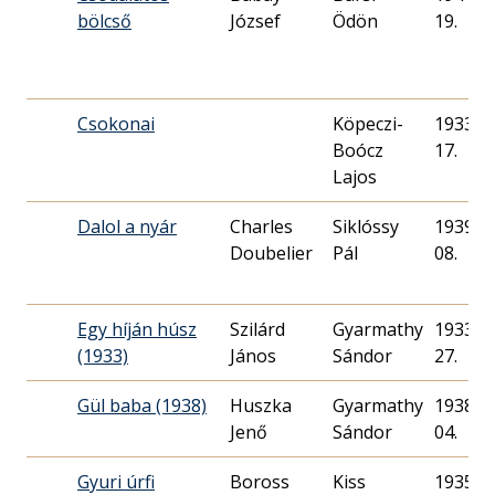
bölcső
József
Ödön
19.
Csokonai
Köpeczi-
1933. 0
Boócz
17.
Lajos
Dalol a nyár
Charles
Siklóssy
1939. 0
Doubelier
Pál
08.
Egy híján húsz
Szilárd
Gyarmathy
1933. 1
(1933)
János
Sándor
27.
Gül baba (1938)
Huszka
Gyarmathy
1938. 0
Jenő
Sándor
04.
Gyuri úrfi
Boross
Kiss
1935. 0