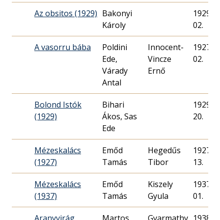
Az obsitos (1929)
Bakonyi
1929. 0
Károly
02.
A vasorru bába
Poldini
Innocent-
1927. 0
Ede,
Vincze
02.
Várady
Ernő
Antal
Bolond Istók
Bihari
1929. 0
(1929)
Ákos, Sas
20.
Ede
Mézeskalács
Emőd
Hegedűs
1927. 0
(1927)
Tamás
Tibor
13.
Mézeskalács
Emőd
Kiszely
1937. 0
(1937)
Tamás
Gyula
01.
Aranyvirág
Martos
Gyarmathy
1938. 1