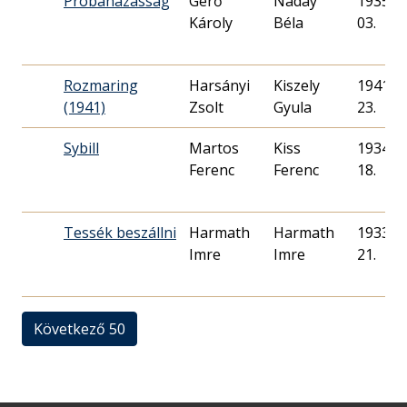
Próbaházasság
Gerő
Náday
1935. 0
Károly
Béla
03.
Rozmaring
Harsányi
Kiszely
1941. 0
(1941)
Zsolt
Gyula
23.
Sybill
Martos
Kiss
1934. 0
Ferenc
Ferenc
18.
Tessék beszállni
Harmath
Harmath
1933. 0
Imre
Imre
21.
Következő 50