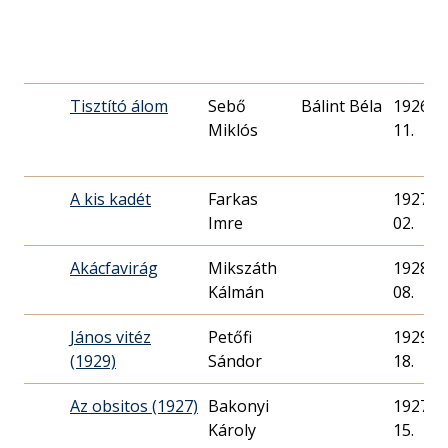
Tisztító álom
Sebő
Bálint Béla
1926. 0
Miklós
11.
A kis kadét
Farkas
1927. 0
Imre
02.
Akácfavirág
Mikszáth
1928. 1
Kálmán
08.
János vitéz
Petőfi
1929. 1
(1929)
Sándor
18.
Az obsitos (1927)
Bakonyi
1927. 0
Károly
15.