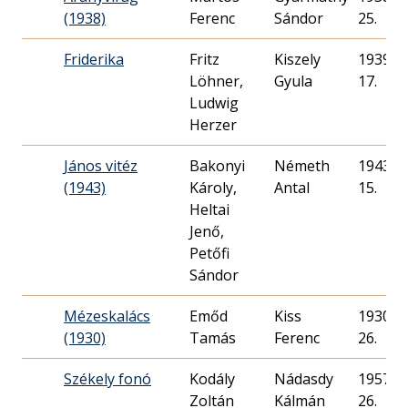
(1938)
Ferenc
Sándor
25.
Friderika
Fritz
Kiszely
1939. 0
Löhner,
Gyula
17.
Ludwig
Herzer
János vitéz
Bakonyi
Németh
1943. 1
(1943)
Károly,
Antal
15.
Heltai
Jenő,
Petőfi
Sándor
Mézeskalács
Emőd
Kiss
1930. 1
(1930)
Tamás
Ferenc
26.
Székely fonó
Kodály
Nádasdy
1957. 1
Zoltán
Kálmán
26.