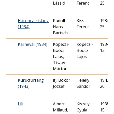
László
Ferenc
25.
Három a kislány
Rudolf
Kiss
1934. 0
(1934)
Hans
Ferenc
25.
Bartsch
Karnevál (1934)
Köpeczi-
Köpeczi-
1934. 0
Boócz
Boócz
13.
Lajos,
Lajos
Tiszay
Márton
Kurucfurfang
ifj. Bokor
Teleky
1943. 1
(1943)
József
Sándor
20.
Lili
Albert
Kiszely
1938. 0
Millaud,
Gyula
15.