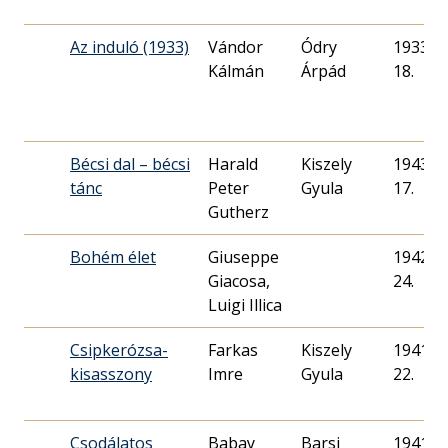
Az induló (1933)
Vándor
Ódry
1933. 1
Kálmán
Árpád
18.
Bécsi dal – bécsi
Harald
Kiszely
1943. 0
tánc
Peter
Gyula
17.
Gutherz
Bohém élet
Giuseppe
1942. 0
Giacosa,
24.
Luigi Illica
Csipkerózsa-
Farkas
Kiszely
1941. 0
kisasszony
Imre
Gyula
22.
Csodálatos
Babay
Barsi
1941. 0