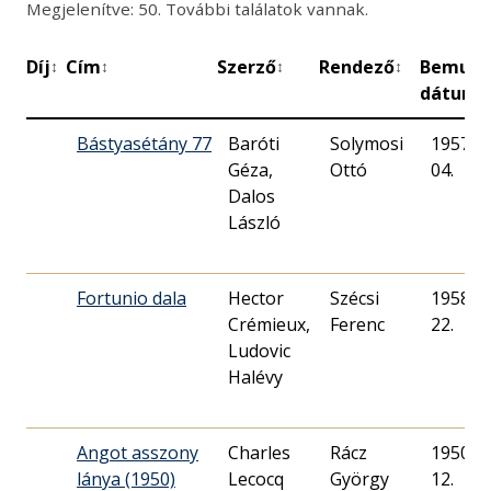
Megjelenítve: 50. További találatok vannak.
Díj
Cím
Szerző
Rendező
Bemuta
↕
↕
↕
↕
dátuma
Bástyasétány 77
Baróti
Solymosi
1957. 0
Géza,
Ottó
04.
Dalos
László
Fortunio dala
Hector
Szécsi
1958. 0
Crémieux,
Ferenc
22.
Ludovic
Halévy
Angot asszony
Charles
Rácz
1950. 1
lánya (1950)
Lecocq
György
12.