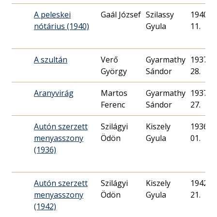
A peleskei
Gaál József
Szilassy
1940. 0
nótárius (1940)
Gyula
11.
A szultán
Verő
Gyarmathy
1937. 0
György
Sándor
28.
Aranyvirág
Martos
Gyarmathy
1937. 0
Ferenc
Sándor
27.
Autón szerzett
Szilágyi
Kiszely
1936. 0
menyasszony
Ödön
Gyula
01.
(1936)
Autón szerzett
Szilágyi
Kiszely
1942. 0
menyasszony
Ödön
Gyula
21.
(1942)