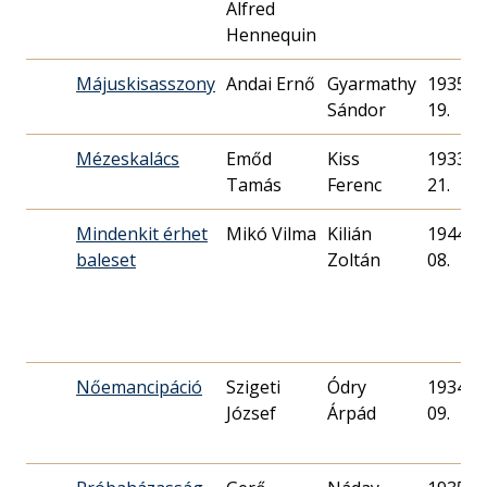
Alfred
Hennequin
Májuskisasszony
Andai Ernő
Gyarmathy
1935. 0
Sándor
19.
Mézeskalács
Emőd
Kiss
1933. 0
Tamás
Ferenc
21.
Mindenkit érhet
Mikó Vilma
Kilián
1944. 1
baleset
Zoltán
08.
Nőemancipáció
Szigeti
Ódry
1934. 0
József
Árpád
09.