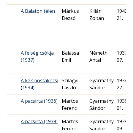
A Balaton télen
Márkus
Kilián
1942. 0
Dezső
Zoltán
21.
A felség csókja
Balassa
Németh
1937. 0
(1937)
Emil
Antal
07.
A kék postakocsi
Szilágyi
Gyarmathy
1934. 1
(1934)
László
Sándor
27.
A pacsirta (1936)
Martos
Gyarmathy
1936. 0
Ferenc
Sándor
01.
A pacsirta (1939)
Martos
Gyarmathy
1939. 0
Ferenc
Sándor
09.