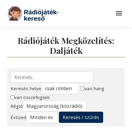
Tovább a navigációhoz
Tovább a tartalomhoz
Menü
Rádiójáték Megközelítés:
Daljáték
Keresés helye
van hang
van összefoglaló
Keresés
Régió
Keresés / szűrés
Évtized