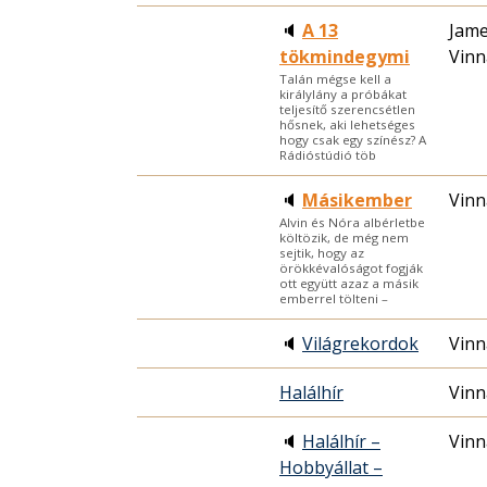
🔈
A 13
Jame
tökmindegymi
Vinn
Talán mégse kell a
királylány a próbákat
teljesítő szerencsétlen
hősnek, aki lehetséges
hogy csak egy színész? A
Rádióstúdió töb
🔈
Másikember
Vinn
Alvin és Nóra albérletbe
költözik, de még nem
sejtik, hogy az
örökkévalóságot fogják
ott együtt azaz a másik
emberrel tölteni –
🔈
Világrekordok
Vinn
Halálhír
Vinn
🔈
Halálhír –
Vinn
Hobbyállat –