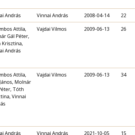
ai András
Vinnai András
2008-04-14
22
mbos Attila,
Vajdai Vilmos
2009-06-13
26
ár Gál Péter,
 Krisztina,
ai András
mbos Attila,
Vajdai Vilmos
2009-06-13
34
János, Molnár
Péter, Tóth
ztina, Vinnai
rás
ai András
Vinnai András
2021-10-05
15