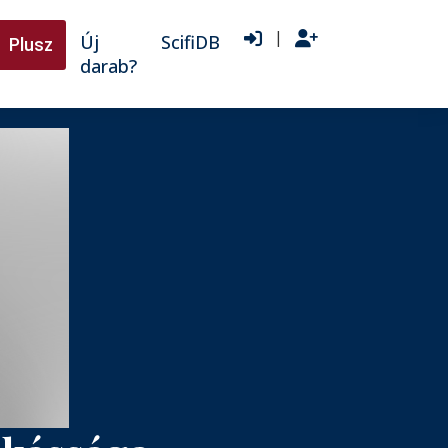
|
Új
ScifiDB
Plusz
darab?