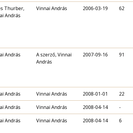
s Thurber,
Vinnai András
2006-03-19
62
ai András
ai András
A szerző, Vinnai
2007-09-16
91
András
ai András
Vinnai András
2008-01-01
22
ai András
Vinnai András
2008-04-14
-
ai András
Vinnai András
2008-04-14
6