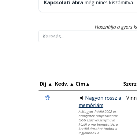
Kapcsolati ábra
még nincs kiszámítva.
Használja a gyors k
Díj
▲
Kedv.
▲
Cím
▲
Szerz
🏆
🔈
Nagyon rossz a
Vinn
memóriám
A Magyar Rádió 2002-es
hangjáték pályázatának
több száz versenyműve
közül a ma bemutatásra
kerülő darabot találta a
legjobbnak a