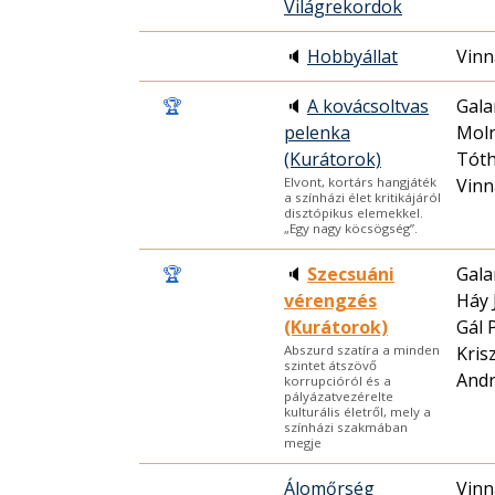
Világrekordok
🔈
Hobbyállat
Vinn
🏆
🔈
A kovácsoltvas
Gala
pelenka
Moln
(Kurátorok)
Tóth
Vinn
Elvont, kortárs hangjáték
a színházi élet kritikájáról
disztópikus elemekkel.
„Egy nagy köcsögség”.
🏆
🔈
Szecsuáni
Gala
vérengzés
Háy 
(Kurátorok)
Gál 
Kris
Abszurd szatíra a minden
szintet átszövő
And
korrupcióról és a
pályázatvezérelte
kulturális életről, mely a
színházi szakmában
megje
Álomőrség
Vinn