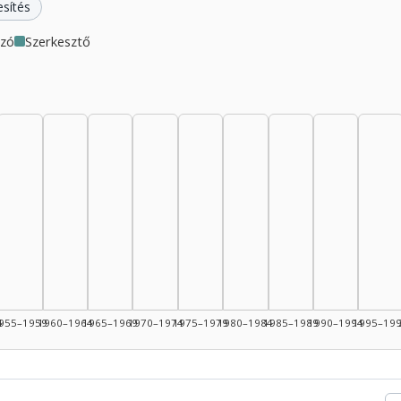
esítés
azó
Szerkesztő
4
955–1959
1960–1964
1965–1969
1970–1974
1975–1979
1980–1984
1985–1989
1990–1994
1995–19