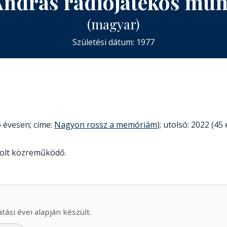
András rádiójátékos mu
(magyar)
Születési dátum: 1977
 évesen; címe:
Nagyon rossz a memóriám
); utolsó: 2022 (45
volt közreműködő.
ási évei alapján készült.