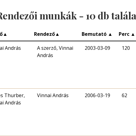
Rendezői munkák -
10
db talála
ő
▲
Rendező
▲
Bemutató
▲
Perc
▲
ai András
A szerző, Vinnai
2003-03-09
120
András
s Thurber,
Vinnai András
2006-03-19
62
ai András