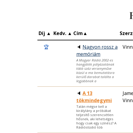
Díj
▲
Kedv.
▲
Cím
▲
Szerz
🏆
🔈
Nagyon rossz a
Vinn
memóriám
A Magyar Rádió 2002-es
hangjáték pályázatának
több száz versenyműve
közül a ma bemutatásra
kerülő darabot találta a
legjobbnak a
🔈
A 13
Jame
tökmindegymi
Vinn
Talán mégse kell a
királylány a próbákat
teljesítő szerencsétlen
hősnek, aki lehetséges
hogy csak egy színész? A
Rádióstúdió töb