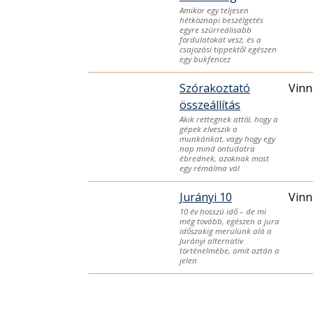
Amikor egy teljesen
hétköznapi beszélgetés
egyre szürreálisabb
fordulatokat vesz, és a
csajozási tippektől egészen
egy bukfencez
Szórakoztató
Vinn
összeállítás
Akik rettegnek attól, hogy a
gépek elveszik a
munkánkat, vagy hogy egy
nap mind öntudatra
ébrednek, azoknak most
egy rémálma vál
Jurányi 10
Vinn
10 év hosszú idő – de mi
még tovább, egészen a jura
időszakig merülünk alá a
Jurányi alternatív
történelmébe, amit aztán a
jelen