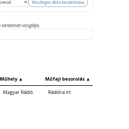
Részleges ábra kiszámítása
tartalmát vizsgálja.
Műhely
▲
Műfaji besorolás
▲
Magyar Rádió
Rádióra írt