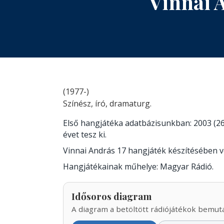
Vinnai 
(1977-)
Színész, író, dramaturg.
Első hangjátéka adatbázisunkban: 2003 (26
évet tesz ki.
Vinnai András 17 hangjáték készítésében 
Hangjátékainak műhelye: Magyar Rádió.
Idősoros diagram
A diagram a betöltött rádiójátékok bemutat