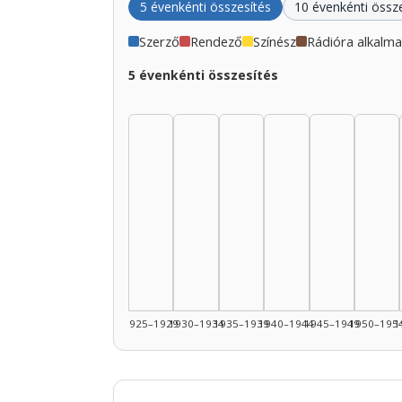
5 évenkénti összesítés
10 évenkénti össz
Szerző
Rendező
Színész
Rádióra alkalm
5 évenkénti összesítés
1925–1929
1930–1934
1935–1939
1940–1944
1945–1949
1950–195
1