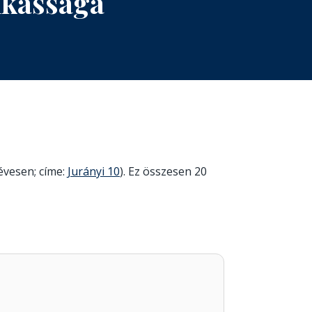
nkássága
 évesen; címe:
Jurányi 10
). Ez összesen 20