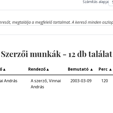
Számítás alapja
eresőt, megtalálja a megfelelő tartalmat. A kereső minden oszlop 
Szerzői munkák -
12
db találat
ő
▲
Rendező
▲
Bemutató
▲
Perc
▲
ai András
A szerző, Vinnai
2003-03-09
120
András