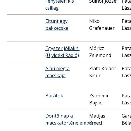
Fénytelen kis
Sulhóf József
Pata
csillag
Lás
Eltünt egy
Niko
Pata
bakkecske
Grafenauer
Lász
Egyszer jóllakni
Móricz
Pata
(Újvidéki Rádió)
Zsigmond
Lász
A fiú meg a
Zlata Kolarić
Pata
macskája
Kišur
Lász
Barátok
Zvonimir
Pata
Bajsić
Lász
Döntő nap a
Matijas
Gar
macskatörténelemben
Kmecl
Bél