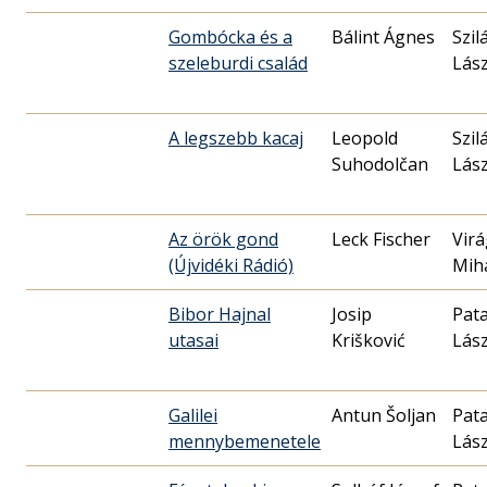
Gombócka és a
Bálint Ágnes
Szil
szeleburdi család
Lász
A legszebb kacaj
Leopold
Szil
Suhodolčan
Lász
Az örök gond
Leck Fischer
Virá
(Újvidéki Rádió)
Mih
Bibor Hajnal
Josip
Pata
utasai
Krišković
Lász
Galilei
Antun Šoljan
Pata
mennybemenetele
Lász