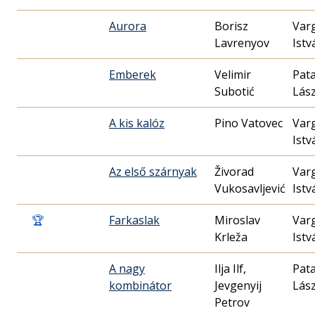
Aurora
Borisz
Var
Lavrenyov
Istv
Emberek
Velimir
Pata
Subotić
Lász
A kis kalóz
Pino Vatovec
Var
Istv
Az első szárnyak
Živorad
Var
Vukosavljević
Istv
🏆
Farkaslak
Miroslav
Var
Krleža
Istv
A nagy
Ilja Ilf,
Pata
kombinátor
Jevgenyij
Lász
Petrov