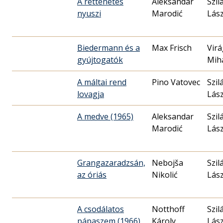
A rettenetes
Aleksandar
Szil
nyuszi
Marodić
Lász
Biedermann és a
Max Frisch
Virá
gyújtogatók
Mih
A máltai rend
Pino Vatovec
Szil
lovagja
Lász
A medve (1965)
Aleksandar
Szil
Marodić
Lász
Grangazaradzsán,
Nebojša
Szil
az óriás
Nikolić
Lász
A csodálatos
Notthoff
Szil
pápaszem (1966)
Károly
Lász