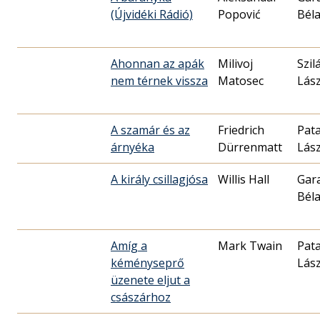
(Újvidéki Rádió)
Popović
Bél
Ahonnan az apák
Milivoj
Szil
nem térnek vissza
Matosec
Lász
A szamár és az
Friedrich
Pata
árnyéka
Dürrenmatt
Lász
A király csillagjósa
Willis Hall
Gar
Bél
Amíg a
Mark Twain
Pata
kéményseprő
Lász
üzenete eljut a
császárhoz