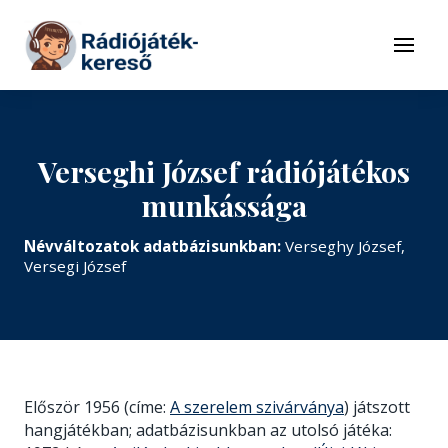
Tovább a navigációhoz
Tovább a tartalomhoz
Menü
Verseghi József rádiójátékos
munkássága
Névváltozatok adatbázisunkban:
Verseghy József,
Versegi József
Először 1956 (címe:
A szerelem szivárványa
) játszott
hangjátékban; adatbázisunkban az utolsó játéka: