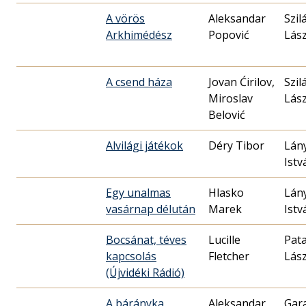
A vörös
Aleksandar
Szil
Arkhimédész
Popović
Lász
A csend háza
Jovan Ćirilov,
Szil
Miroslav
Lász
Belović
Alvilági játékok
Déry Tibor
Lány
Istv
Egy unalmas
Hlasko
Lány
vasárnap délután
Marek
Istv
Bocsánat, téves
Lucille
Pata
kapcsolás
Fletcher
Lász
(Újvidéki Rádió)
A bárányka
Aleksandar
Gar