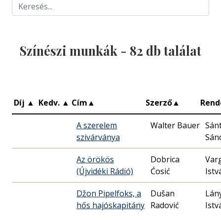
Színészi munkák -
82
db találat
Díj
▲
Kedv.
▲
Cím
▲
Szerző
▲
Rend
A szerelem
Walter Bauer
Sán
szivárványa
Sán
Az örökös
Dobrica
Var
(Újvidéki Rádió)
Ćosić
Istv
Džon Pipelfoks, a
Dušan
Lány
hős hajóskapitány
Radović
Istv