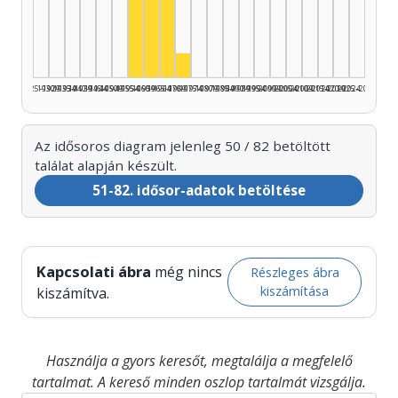
Színész, 1965–1969: 20
Színész, 1960–1964: 16
Színész, 1955–1959: 10
Színész, 1970–1974: 3
1925–1929
1930–1934
1935–1939
1940–1944
1945–1949
1950–1954
1955–1959
1960–1964
1965–1969
1970–1974
1975–1979
1980–1984
1985–1989
1990–1994
1995–1999
2000–2004
2005–2009
2010–2014
2015–2019
2020–2024
2025–2026
Az idősoros diagram jelenleg 50 / 82 betöltött
találat alapján készült.
51-82. idősor-adatok betöltése
Kapcsolati ábra
még nincs
Részleges ábra
kiszámítása
kiszámítva.
Használja a gyors keresőt, megtalálja a megfelelő
tartalmat. A kereső minden oszlop tartalmát vizsgálja.