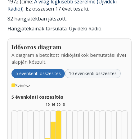
1972 (címe:
A világ legkisebb szerelme (Újvidéki
Rádió)
). Ez összesen 17 évet tesz ki.
82 hangjátékban játszott.
Hangjátékainak társulata: Újvidéki Rádió.
Idősoros diagram
A diagram a betöltött rádiójátékok bemutatási évei
alapján készült.
5 évenkénti összesítés
10 évenkénti összesítés
Színész
5 évenkénti összesítés
10
16
20
3