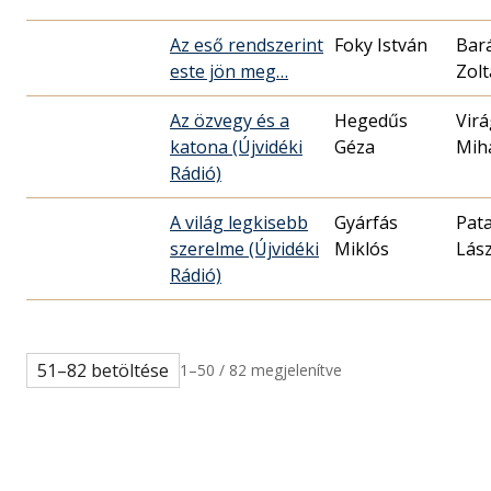
Az eső rendszerint
Foky István
Bar
este jön meg…
Zol
Az özvegy és a
Hegedűs
Virá
katona (Újvidéki
Géza
Mih
Rádió)
A világ legkisebb
Gyárfás
Pata
szerelme (Újvidéki
Miklós
Lász
Rádió)
51–82 betöltése
1–50 / 82 megjelenítve