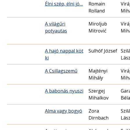
Élni szép, élni jó…
Romain
Virá
Rolland
Mih
A világűri
Miroljub
Virá
potyautas
Mitrović
Mih
A hajó nappal köt
Sulhóf József
Szil
ki
Lász
A Csillagszemű
Majtényi
Virá
Mihály
Mih
A babonás nyuszi
Szergej
Gar
Mihalkov
Bél
Alma vagy bogyó
Zora
Szil
Dirnbach
Lász