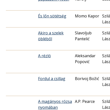
És lőn sötétség
Momo Kapor
Szil
Lász
Akiro a szelek
Slavoljub
Szil
öbléből
Pantelić
Lász
A rézló
Aleksandar
Szil
Popović
Lász
Fordul a csillag
Borivoj Božić
Szil
Lász
A magányos rózsa
A.P. Pearce
Szil
nyomában
Lász