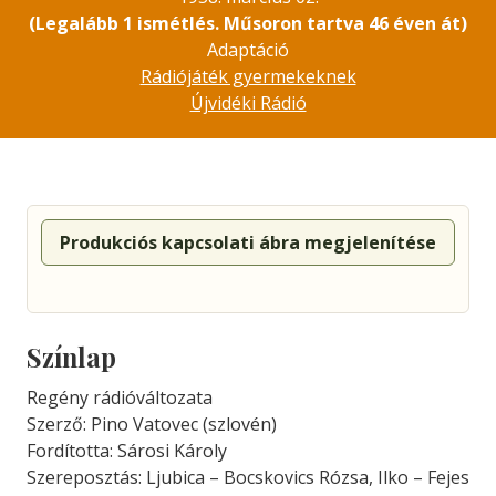
(Legalább 1 ismétlés. Műsoron tartva 46 éven át)
Adaptáció
Rádiójáték gyermekeknek
Újvidéki Rádió
Produkciós kapcsolati ábra megjelenítése
Színlap
Regény rádióváltozata
Szerző: Pino Vatovec (szlovén)
Fordította: Sárosi Károly
Szereposztás: Ljubica – Bocskovics Rózsa, Ilko – Fejes