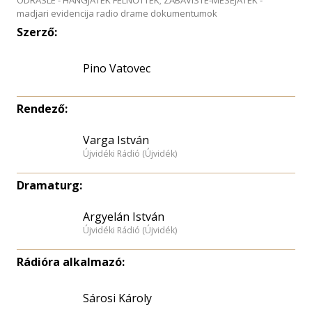
ODRASLE - HANGJÁTÉK FELNŐTTEK; ZABAVISTE-MESEJATEK -
madjari evidencija radio drame dokumentumok
Szerző:
Pino Vatovec
Rendező:
Varga István
Újvidéki Rádió (Újvidék)
Dramaturg:
Argyelán István
Újvidéki Rádió (Újvidék)
Rádióra alkalmazó:
Sárosi Károly