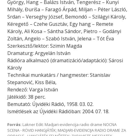
György, Hang – Balázs István, Tengerész – Kunyi
Mihály, Đuriša – Faragó Árpád, Miljan – Péter László,
Srdan – Verseghy József, Bemondó – Szilágyi Károly,
Kéregető – Czehe Gusztáv, Egy hang – Remete
Károly, Ali Kosa – Sántha Sándor, Pietro – Godányi
Zoltán, Angelo – Szabó István, Jelena – Tót Éva
Szerkesztő/lektor: Szimin Magda
Dramaturg: Argyelán István
Rádióra alkalmazó (dramatizáció/adaptáció): Sárosi
Károly
Technikai munkatárs / hangmester: Stanislav
Stepanović, Kiss Béla,
Rendező: Varga István
Játékidő: 38 perc.
Bemutató: Újvidéki Rádió, 1958. 03. 02.
Ismétlések az Újvidéki Rádióban: 2004. 07. 18.
Forrás:
Lakner Edit: Madjari-evidencija radio drame NOCNA
SCENA - RÖVID HANGJÁTÉK; MADJARI-EVIDENCIJA RADIO DRAME ZA