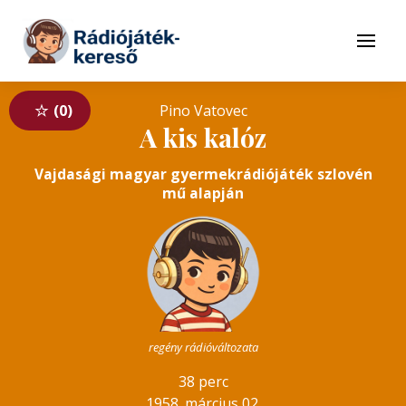
Tovább a navigációhoz
Tovább a tartalomhoz
Menü
0
Pino Vatovec
A kis kalóz
Vajdasági magyar gyermekrádiójáték szlovén
mű alapján
regény rádióváltozata
38 perc
1958. március 02.