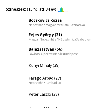
Színészek:
(15 fő, átl. 34 év)
Életkori
eloszlás
Bocskovics Rózsa
Népszínház magyar társulata (Szabadka)
nagyítása
Fejes György (31)
Magyar Népszínház / Népszínház (Szabadka)
Balázs István (56)
Fővárosi Operettszínház (Budapest)
Kunyi Mihály (39)
Faragó Árpád (27)
Népszínház (Szabadka)
Péter László (28)