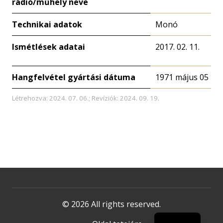
rádió/műhely neve
Technikai adatok
Monó
Ismétlések adatai
2017. 02. 11.
Hangfelvétel gyártási dátuma
1971 május 05
Létrehozva: 2024. 07. 06.; Revíziók: 2024. 09. 19.
© 2026 All rights reserved.