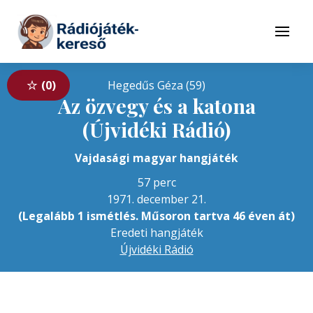
Tovább a navigációhoz
Tovább a tartalomhoz
Menü
0
Hegedűs Géza (59)
Az özvegy és a katona
(Újvidéki Rádió)
Vajdasági magyar hangjáték
57 perc
1971. december 21.
(Legalább 1 ismétlés. Műsoron tartva 46 éven át)
Eredeti hangjáték
Újvidéki Rádió