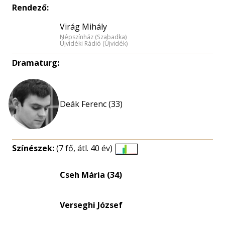
Rendező:
Virág Mihály
Népszínház (Szabadka)
Újvidéki Rádió (Újvidék)
Dramaturg:
Deák Ferenc (33)
Színészek:
(7 fő, átl. 40 év)
Életkori
eloszlás
Cseh Mária (34)
nagyítása
Verseghi József