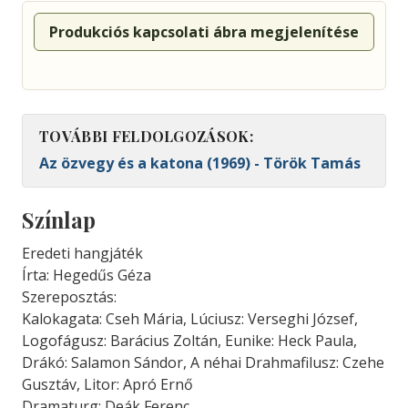
Produkciós kapcsolati ábra megjelenítése
TOVÁBBI FELDOLGOZÁSOK:
Az özvegy és a katona (1969) - Török Tamás
Színlap
Eredeti hangjáték
Írta: Hegedűs Géza
Szereposztás:
Kalokagata: Cseh Mária, Lúciusz: Verseghi József,
Logofágusz: Barácius Zoltán, Eunike: Heck Paula,
Drákó: Salamon Sándor, A néhai Drahmafilusz: Czehe
Gusztáv, Litor: Apró Ernő
Dramaturg: Deák Ferenc