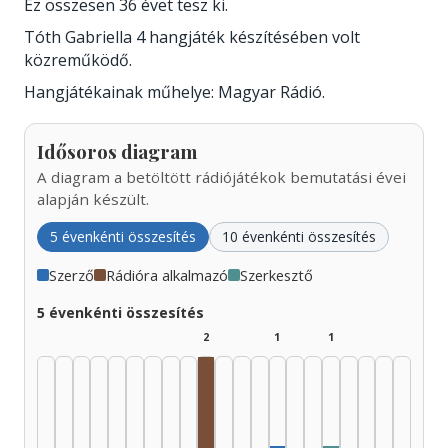
Ez összesen 36 évet tesz ki.
Tóth Gabriella 4 hangjáték készítésében volt
közreműködő.
Hangjátékainak műhelye: Magyar Rádió.
Idősoros diagram
A diagram a betöltött rádiójátékok bemutatási évei
alapján készült.
5 évenkénti összesítés
10 évenkénti összesítés
Szerző
Rádióra alkalmazó
Szerkesztő
5 évenkénti összesítés
2
1
1