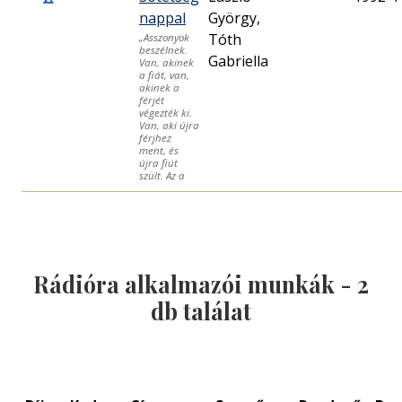
nappal
György,
Tóth
„Asszonyok
beszélnek.
Gabriella
Van, akinek
a fiát, van,
akinek a
férjét
végezték ki.
Van, aki újra
férjhez
ment, és
újra fiút
szült. Az a
Rádióra alkalmazói munkák -
2
db találat