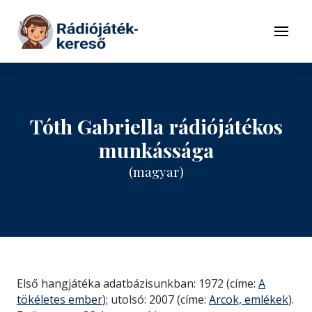
Tovább a navigációhoz
Tovább a tartalomhoz
Menü
Tóth Gabriella rádiójátékos
munkássága
(magyar)
Első hangjátéka adatbázisunkban: 1972 (címe:
A
tökéletes ember
); utolsó: 2007 (címe:
Arcok, emlékek
).