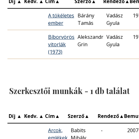
Díj
▲
Kedv.
▲
Cím
▲
Szerző
▲
Rendező
▲
Be
A tökéletes
Bárány
Vadász
19
ember
Tamás
Gyula
Bíborvörös
Alekszandr
Vadász
19
vitorlák
Grin
Gyula
(1973)
Szerkesztői munkák -
1
db találat
Díj
▲
Kedv.
▲
Cím
▲
Szerző
▲
Rendező
▲
Bemu
Arcok,
Babits
-
2007
emlékek
Mihály,