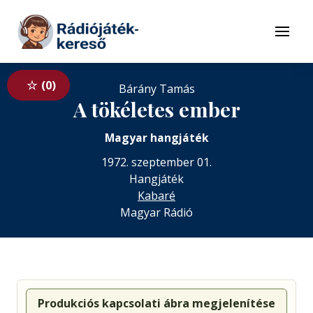
Tovább a navigációhoz
Tovább a tartalomhoz
Menü
0
Bárány Tamás
A tökéletes ember
Magyar hangjáték
1972. szeptember 01.
Hangjáték
Kabaré
Magyar Rádió
Produkciós kapcsolati ábra megjelenítése