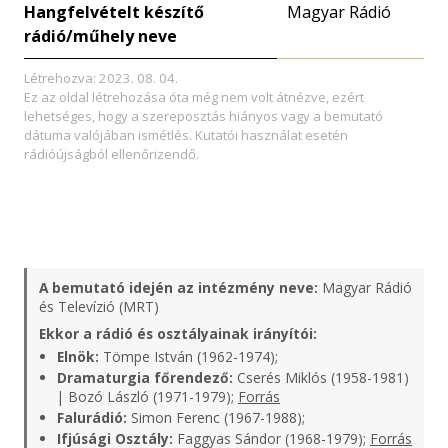
Hangfelvételt készítő
Magyar Rádió
rádió/műhely neve
Létrehozva: 2023. 08. 04.
Ez az oldal létrehozása óta még nem volt átnézve, ezért
lehetséges, hogy a szereposztás hiányos vagy a bemutató
dátuma valójában ismétlés. Kutatói használat esetén
rádióújságból ellenőrizendő.
A bemutató idején az intézmény neve:
Magyar Rádió
és Televízió (MRT)
Ekkor a rádió és osztályainak irányítói:
Elnök:
Tömpe István (1962-1974);
Dramaturgia főrendező:
Cserés Miklós (1958-1981)
| Bozó László (1971-1979);
Forrás
Falurádió:
Simon Ferenc (1967-1988);
Ifjúsági Osztály:
Faggyas Sándor (1968-1979);
Forrás