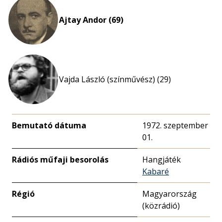
eloszlás
nagyítása
Ajtay Andor (69)
Vajda László (színművész) (29)
Bemutató dátuma
1972. szeptember
01.
Rádiós műfaji besorolás
Hangjáték
Kabaré
Régió
Magyarország
(közrádió)