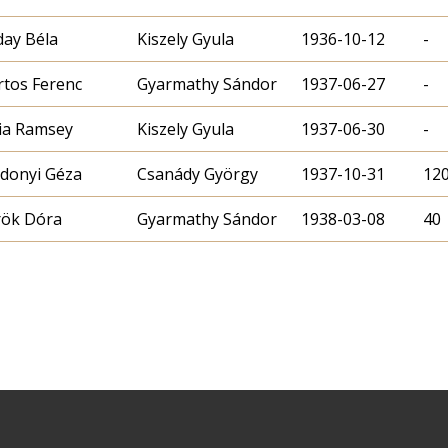
ay Béla
Kiszely Gyula
1936-10-12
-
tos Ferenc
Gyarmathy Sándor
1937-06-27
-
cia Ramsey
Kiszely Gyula
1937-06-30
-
donyi Géza
Csanády György
1937-10-31
12
ök Dóra
Gyarmathy Sándor
1938-03-08
40