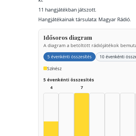
ki.
11 hangjátékban játszott.
Hangjátékainak társulata: Magyar Rádió.
Idősoros diagram
A diagram a betöltött rádiójátékok bemutat
5 évenkénti összesítés
10 évenkénti össz
Színész
5 évenkénti összesítés
4
7
Színész, 1935–1939: 7