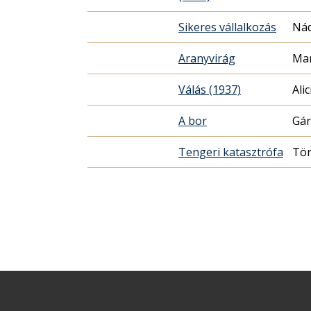
Sikeres vállalkozás
Nád
Aranyvirág
Mar
Válás (1937)
Ali
A bor
Gár
Tengeri katasztrófa
Tör