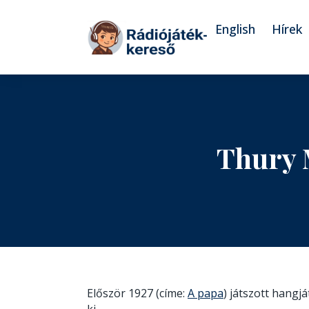
Tovább a navigációhoz
Tovább a tartalomhoz
English
Hírek
Thury 
Először 1927 (címe:
A papa
) játszott hangj