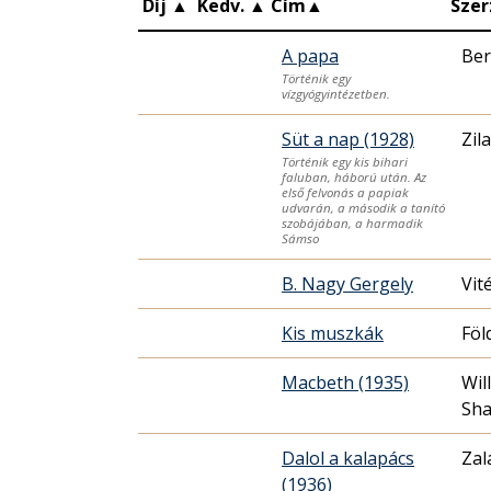
Díj
▲
Kedv.
▲
Cím
▲
Szer
A papa
Ber
Történik egy
vízgyógyintézetben.
Süt a nap (1928)
Zil
Történik egy kis bihari
faluban, háború után. Az
első felvonás a papiak
udvarán, a második a tanító
szobájában, a harmadik
Sámso
B. Nagy Gergely
Vit
Kis muszkák
Föl
Macbeth (1935)
Wil
Sha
Dalol a kalapács
Zal
(1936)