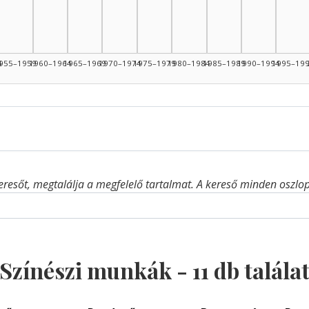
4
955–1959
1960–1964
1965–1969
1970–1974
1975–1979
1980–1984
1985–1989
1990–1994
1995–19
eresőt, megtalálja a megfelelő tartalmat. A kereső minden oszlop 
Színészi munkák -
11
db talála