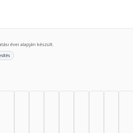
ási évei alapján készült.
esítés