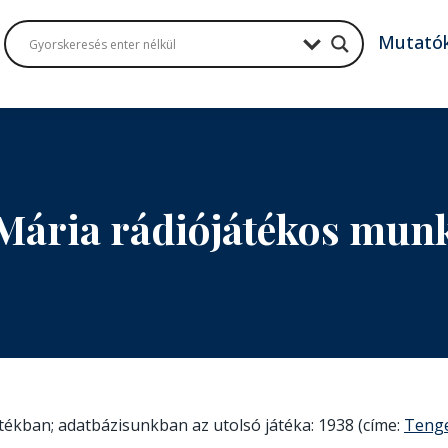
Mutató
Mária rádiójátékos mun
átékban; adatbázisunkban az utolsó játéka: 1938 (címe:
Tenge