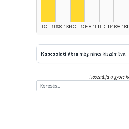
Színész, 1925–1929: 4
1925–1929
1930–1934
1935–1939
1940–1944
1945–1949
1950–195
1
Kapcsolati ábra
még nincs kiszámítva.
Használja a gyors k