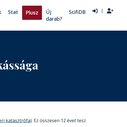
|
k
Stat
Új
ScifiDB
Plusz
darab?
kássága
ri katasztrófa
). Ez összesen 12 évet tesz