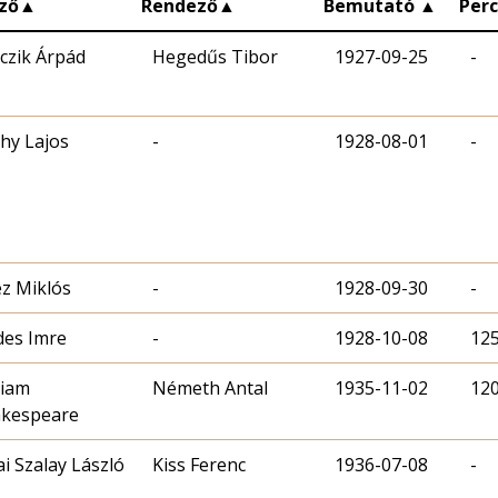
ző
▲
Rendező
▲
Bemutató
▲
Per
czik Árpád
Hegedűs Tibor
1927-09-25
-
ahy Lajos
-
1928-08-01
-
éz Miklós
-
1928-09-30
-
des Imre
-
1928-10-08
12
liam
Németh Antal
1935-11-02
12
kespeare
ai Szalay László
Kiss Ferenc
1936-07-08
-