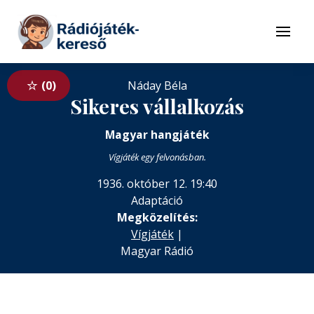
Tovább a navigációhoz
Tovább a tartalomhoz
Menü
0
Náday Béla
Sikeres vállalkozás
Magyar hangjáték
Vígjáték egy felvonásban.
1936. október 12. 19:40
Adaptáció
Megközelítés:
Vígjáték
|
Magyar Rádió