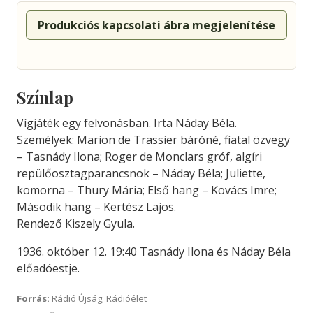
Produkciós kapcsolati ábra megjelenítése
Színlap
Vígjáték egy felvonásban. Irta Náday Béla.
Személyek: Marion de Trassier báróné, fiatal özvegy
– Tasnády Ilona; Roger de Monclars gróf, algíri
repülőosztagparancsnok – Náday Béla; Juliette,
komorna – Thury Mária; Első hang – Kovács Imre;
Második hang – Kertész Lajos.
Rendező Kiszely Gyula.
1936. október 12. 19:40 Tasnády Ilona és Náday Béla
előadóestje.
Forrás:
Rádió Újság; Rádióélet