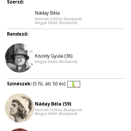
Szerző:
Náday Béla
Nemzeti Színház (Budapest)
Magyar Rádió (Budapest)
Rendező:
Kiszely Gyula (36)
Magyar Rádió (Budapest)
Színészek:
(5 fő, átl. 50 év)
Életkori
eloszlás
nagyítása
Náday Béla (59)
Nemzeti Színház (Budapest)
Magyar Rádió (Budapest)