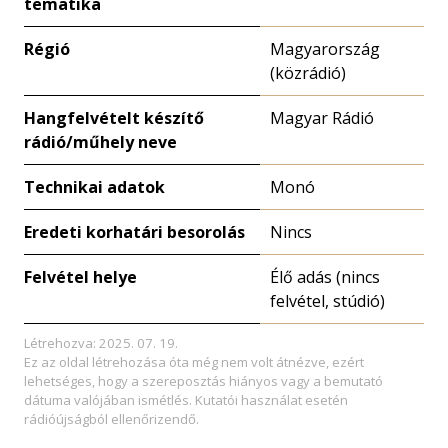
tematika
Régió
Magyarország
(közrádió)
Hangfelvételt készítő
Magyar Rádió
rádió/műhely neve
Technikai adatok
Monó
Eredeti korhatári besorolás
Nincs
Felvétel helye
Élő adás (nincs
felvétel, stúdió)
Létrehozva: 2025. 07. 19.
Ez az oldal létrehozása óta még nem volt átnézve, ezért
lehetséges, hogy a szereposztás hiányos vagy a bemutató
dátuma valójában ismétlés. Kutatói használat esetén
rádióújságból ellenőrizendő.