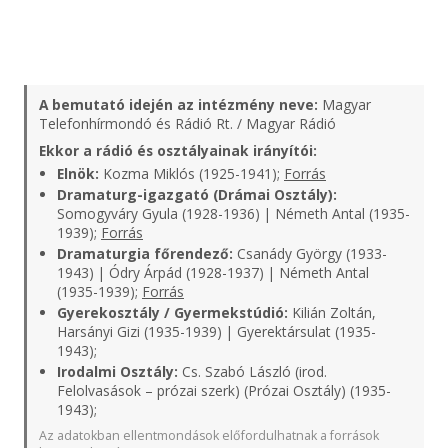
A bemutató idején az intézmény neve:
Magyar
Telefonhírmondó és Rádió Rt. / Magyar Rádió
Ekkor a rádió és osztályainak irányítói:
Elnök:
Kozma Miklós (1925-1941);
Forrás
Dramaturg-igazgató (Drámai Osztály):
Somogyváry Gyula (1928-1936) | Németh Antal (1935-
1939);
Forrás
Dramaturgia főrendező:
Csanády György (1933-
1943) | Ódry Árpád (1928-1937) | Németh Antal
(1935-1939);
Forrás
Gyerekosztály / Gyermekstúdió:
Kilián Zoltán,
Harsányi Gizi (1935-1939) | Gyerektársulat (1935-
1943);
Irodalmi Osztály:
Cs. Szabó László (irod.
Felolvasások – prózai szerk) (Prózai Osztály) (1935-
1943);
Az adatokban ellentmondások előfordulhatnak a források