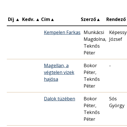
Díj
▲
Kedv.
▲
Cím
▲
Szerző
▲
Rendező
Kempelen Farkas
Munkácsi
Képessy
Magdolna,
József
Teknős
Péter
Magellan, a
Bokor
-
végtelen vizek
Péter,
hajósa
Teknős
Péter
Dalok tüzében
Bokor
Sós
Péter,
György
Teknős
Péter