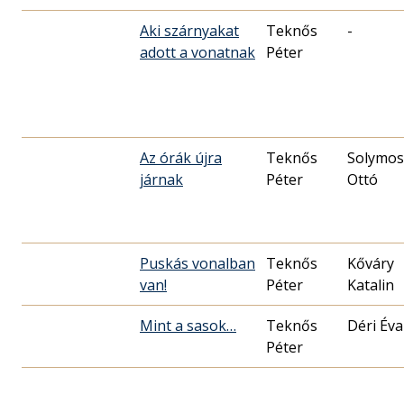
Aki szárnyakat
Teknős
-
adott a vonatnak
Péter
Az órák újra
Teknős
Solymos
járnak
Péter
Ottó
Puskás vonalban
Teknős
Kőváry
van!
Péter
Katalin
Mint a sasok…
Teknős
Déri Éva
Péter