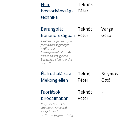
Nem
Teknős
-
boszorkányság-
Péter
technika!
Barangolás
Teknős
Varga
Banánországban
Péter
Géza
A műsor célja: könnyed
formában segítséget
nyújtani a
földrajztanuláshoz. Az
adásban két gyerek
beszélget: Miki mondja
el ezútta
Életre-halálra a
Teknős
Solymos
Mekong ellen
Péter
Ottó
Faóriások
Teknős
-
birodalmában
Péter
Petya és Sura, két
vállalkozó szellemű
szovjet pionír az
erdészeti főigazgatóság