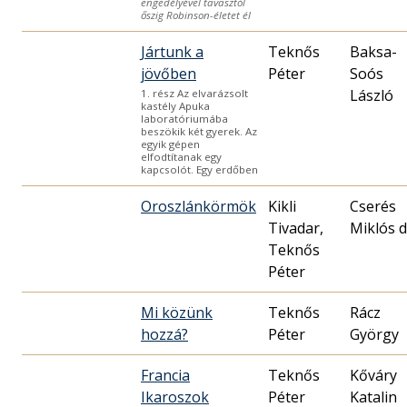
engedélyével tavasztól
őszig Robinson-életet él
Jártunk a
Teknős
Baksa-
jövőben
Péter
Soós
László
1. rész Az elvarázsolt
kastély Apuka
laboratóriumába
beszökik két gyerek. Az
egyik gépen
elfodtítanak egy
kapcsolót. Egy erdőben
Oroszlánkörmök
Kikli
Cserés
Tivadar,
Miklós d
Teknős
Péter
Mi közünk
Teknős
Rácz
hozzá?
Péter
György
Francia
Teknős
Kőváry
Ikaroszok
Péter
Katalin