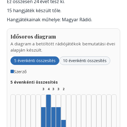
Ez összesen 24 évet tesz ki.
15 hangjáték készült tőle.
Hangjátékainak műhelye: Magyar Rádió.
Idősoros diagram
A diagram a betöltött rádiójátékok bemutatási évei
alapján készült.
5 évenkénti összesítés
10 évenkénti összesítés
Szerző
5 évenkénti összesítés
3
4
3
3
2
Szerző, 1960–1964: 4