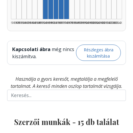
Szerző, 1955–1959: 3
Szerző, 1965–1969: 3
Szerző, 1970–1974: 3
Szerző, 1975–1979: 2
1925–1929
1930–1934
1935–1939
1940–1944
1945–1949
1950–1954
1955–1959
1960–1964
1965–1969
1970–1974
1975–1979
1980–1984
1985–1989
1990–1994
1995–1999
2000–2004
2005–2009
2010–2014
2015–2019
2020–2024
2025–2026
Kapcsolati ábra
még nincs
Részleges ábra
kiszámítása
kiszámítva.
Használja a gyors keresőt, megtalálja a megfelelő
tartalmat. A kereső minden oszlop tartalmát vizsgálja.
Szerzői munkák -
15
db találat