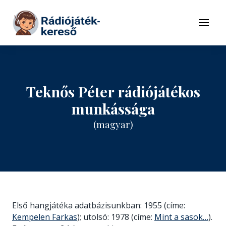
Tovább a navigációhoz
Tovább a tartalomhoz
Menü
Teknős Péter rádiójátékos
munkássága
(magyar)
Első hangjátéka adatbázisunkban: 1955 (címe:
Kempelen Farkas
); utolsó: 1978 (címe:
Mint a sasok…
).