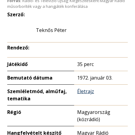
Forrás:
Rádió- és Televízió Újság; Kiegészítésként Magyar Rádió
műsorboríték vagy a hangjáték konferálása
Szerző:
Teknős Péter
Rendező:
Játékidő
35 perc
Bemutató dátuma
1972. január 03.
Szemléletmód, alműfaj,
Életrajz
tematika
Régió
Magyarország
(közrádió)
Hangfelvételt készítő
Magyar Rádió