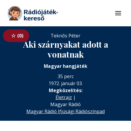
Tovább a navigációhoz
Tovább a tartalomhoz
Menü
0
Teknős Péter
Aki szárnyakat adott a
vonatnak
Magyar hangjáték
35 perc
1972. január 03.
Megközelítés:
Életrajz
|
Magyar Rádió
Magyar Rádió Ifjúsági Rádiószínpad