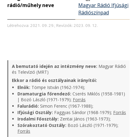
rádió/műhely neve
Magyar Rádió Ifjúsági
Rádiószínpad
Létrehozva: 2021. 09. 29.; Revíziók: 2023. 09. 12.
A bemutató idején az intézmény neve:
Magyar Rádió
és Televízió (MRT)
Ekkor a rádió és osztályainak irányítói:
Elnök:
Tömpe István (1962-1974);
Dramaturgia főrendező:
Cserés Miklós (1958-1981)
| Bozó László (1971-1979);
Forrás
Falurádió:
Simon Ferenc (1967-1988);
Ifjúsági Osztály:
Faggyas Sándor (1968-1979);
Forrás
Irodalmi Főosztály:
Zentai János (1963-1973);
Szórakoztató Osztály:
Bozó László (1971-1979);
Forrás