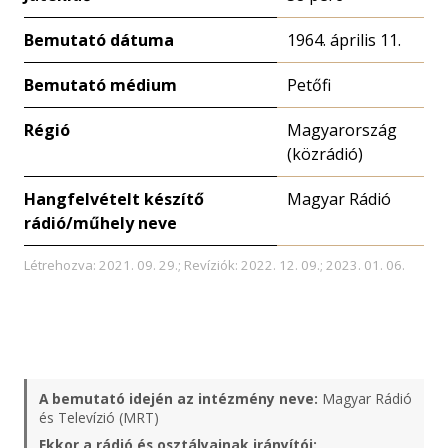
Bemutató dátuma
1964. április 11.
Bemutató médium
Petőfi
Régió
Magyarország
(közrádió)
Hangfelvételt készítő
Magyar Rádió
rádió/műhely neve
Létrehozva: 2021. 09. 29.; Revíziók: 2022. 12. 09.; 2023. 01. 06.
A bemutató idején az intézmény neve:
Magyar Rádió
és Televízió (MRT)
Ekkor a rádió és osztályainak irányítói: