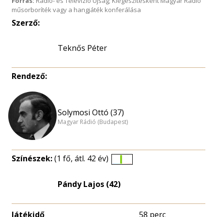
Forrás:
Rádió- és Televízió Újság; Kiegészítésként Magyar Rádió
műsorboríték vagy a hangjáték konferálása
Szerző:
Teknős Péter
Rendező:
Solymosi Ottó (37)
Magyar Rádió (Budapest)
Színészek:
(1 fő, átl. 42 év)
Életkori
eloszlás
Pándy Lajos (42)
nagyítása
Játékidő
58 perc