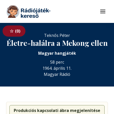
Tovább a navigációhoz
Tovább a tartalomhoz
Menü
0
Teknős Péter
Életre-halálra a Mekong ellen
Magyar hangjáték
58 perc
1964. április 11.
Magyar Rádió
Produkciós kapcsolati ábra megjelenítése