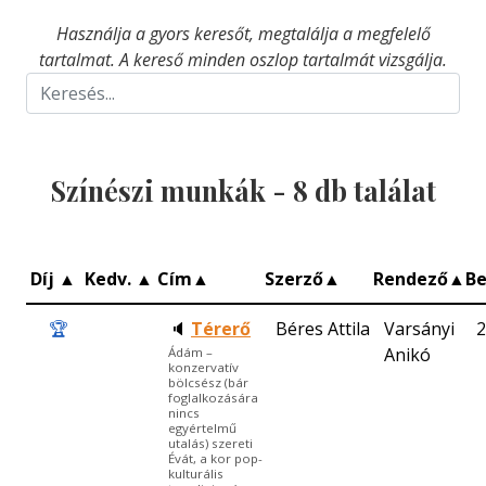
Használja a gyors keresőt, megtalálja a megfelelő
tartalmat. A kereső minden oszlop tartalmát vizsgálja.
Színészi munkák -
8
db találat
Díj
▲
Kedv.
▲
Cím
▲
Szerző
▲
Rendező
▲
B
🏆
🔈
Térerő
Béres Attila
Varsányi
2
Anikó
Ádám –
konzervatív
bölcsész (bár
foglalkozására
nincs
egyértelmű
utalás) szereti
Évát, a kor pop-
kulturális