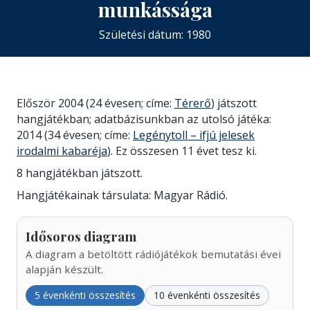
munkássága
Születési dátum: 1980
Először 2004 (24 évesen; címe:
Térerő
) játszott
hangjátékban; adatbázisunkban az utolsó játéka:
2014 (34 évesen; címe:
Legénytoll – ifjú jelesek
irodalmi kabaréja
). Ez összesen 11 évet tesz ki.
8 hangjátékban játszott.
Hangjátékainak társulata: Magyar Rádió.
Idősoros diagram
A diagram a betöltött rádiójátékok bemutatási évei
alapján készült.
5 évenkénti összesítés
10 évenkénti összesítés