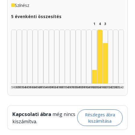
Színész
5 évenkénti összesítés
1
4
3
Színész, 2005–2
Színész, 2010
Színész, 2000–200
1925–1929
1930–1934
1935–1939
1940–1944
1945–1949
1950–1954
1955–1959
1960–1964
1965–1969
1970–1974
1975–1979
1980–1984
1985–1989
1990–1994
1995–1999
2000–2004
2005–2009
2010–2014
2015–2019
2020–2024
2025–2026
Kapcsolati ábra
még nincs
Részleges ábra
kiszámítása
kiszámítva.