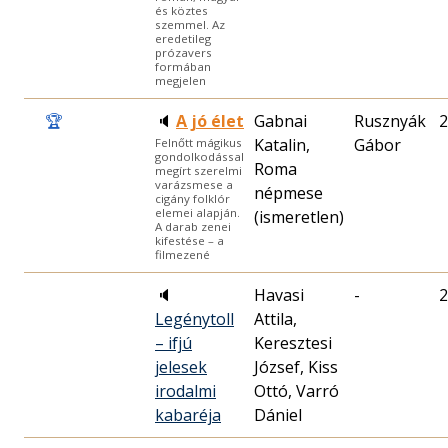
és köztes
szemmel. Az
eredetileg
prózavers
formában
megjelen
🏆
🔈
A jó élet
Gabnai
Rusznyák
2
Katalin,
Gábor
Felnőtt mágikus
gondolkodással
Roma
megírt szerelmi
varázsmese a
népmese
cigány folklór
elemei alapján.
(ismeretlen)
A darab zenei
kifestése – a
filmezené
🔈
Havasi
-
2
Legénytoll
Attila,
– ifjú
Keresztesi
jelesek
József, Kiss
irodalmi
Ottó, Varró
kabaréja
Dániel