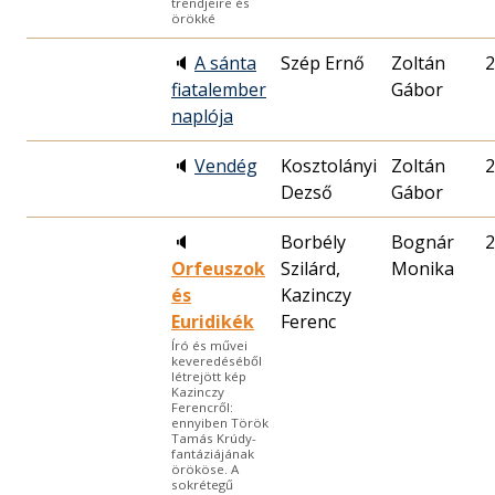
trendjeire és
örökké
🔈
A sánta
Szép Ernő
Zoltán
2
fiatalember
Gábor
naplója
🔈
Vendég
Kosztolányi
Zoltán
2
Dezső
Gábor
🔈
Borbély
Bognár
2
Orfeuszok
Szilárd,
Monika
és
Kazinczy
Euridikék
Ferenc
Író és művei
keveredéséből
létrejött kép
Kazinczy
Ferencről:
ennyiben Török
Tamás Krúdy-
fantáziájának
örököse. A
sokrétegű