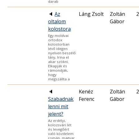
darab
🔈
Az
Láng Zsolt
Zoltán
2
oltalom
Gábor
kolostora
Egy moldvai
ortodox
kolostorban
lévő idegen
nyelven beszélő
lány, Irina el
akar szökni.
Elkapják és
rámondják,
hogy
megszállta a
🔈
Kenéz
Zoltán
2
Szabadnak
Ferenc
Gábor
lenni mit
jelent?
Az erdélyi,
kolozsvári lét
és levegőért
való közdelem
román, magyar