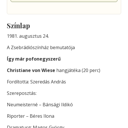
Színlap
1981. augusztus 24.
A Zsebrádiószínház bemutatója
Így már pofonegyszerű
Christiane von Wiese
hangjátéka (20 perc)
Fordította: Szeredás András
Szereposztás:
Neumeisterné – Bánsági Ildikó
Riporter – Béres Ilona
Dramaturg: Magos György