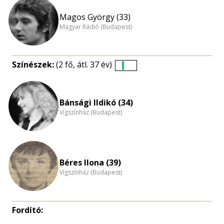
Magos György (33)
Magyar Rádió (Budapest)
Színészek:
(2 fő, átl. 37 év)
Életkori
eloszlás
nagyítása
Bánsági Ildikó (34)
Vígszínház (Budapest)
Béres Ilona (39)
Vígszínház (Budapest)
Fordító: