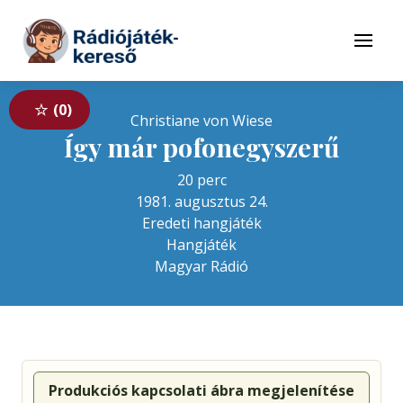
Tovább a navigációhoz
Tovább a tartalomhoz
Menü
0
Christiane von Wiese
Így már pofonegyszerű
20 perc
1981. augusztus 24.
Eredeti hangjáték
Hangjáték
Magyar Rádió
Produkciós kapcsolati ábra megjelenítése