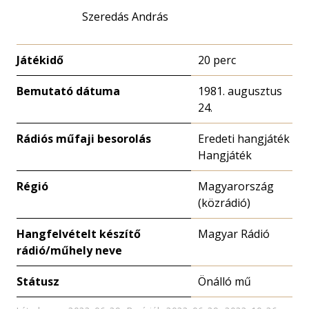
Szeredás András
Játékidő
20 perc
Bemutató dátuma
1981. augusztus
24.
Rádiós műfaji besorolás
Eredeti hangjáték
Hangjáték
Régió
Magyarország
(közrádió)
Hangfelvételt készítő
Magyar Rádió
rádió/műhely neve
Státusz
Önálló mű