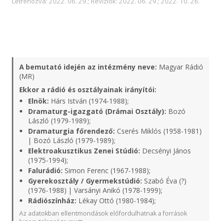
Létrehozva: 2022. 06. 29.; Revíziók: 2022. 06. 29.; 2022. 10. 26.
A bemutató idején az intézmény neve:
Magyar Rádió
(MR)
Ekkor a rádió és osztályainak irányítói:
Elnök:
Hárs István (1974-1988);
Dramaturg-igazgató (Drámai Osztály):
Bozó
László (1979-1989);
Dramaturgia főrendező:
Cserés Miklós (1958-1981)
| Bozó László (1979-1989);
Elektroakusztikus Zenei Stúdió:
Decsényi János
(1975-1994);
Falurádió:
Simon Ferenc (1967-1988);
Gyerekosztály / Gyermekstúdió:
Szabó Éva (?)
(1976-1988) | Varsányi Anikó (1978-1999);
Rádiószínház:
Lékay Ottó (1980-1984);
Az adatokban ellentmondások előfordulhatnak a források