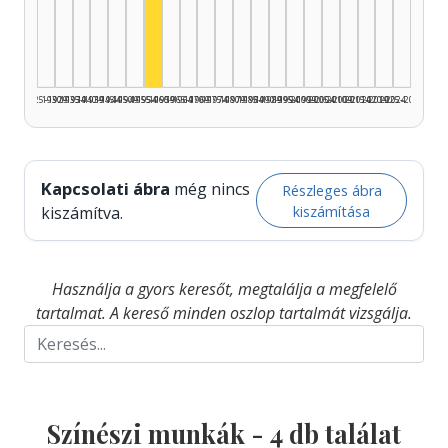
Színész, 1955–1959: 4
1925–1929
1930–1934
1935–1939
1940–1944
1945–1949
1950–1954
1955–1959
1960–1964
1965–1969
1970–1974
1975–1979
1980–1984
1985–1989
1990–1994
1995–1999
2000–2004
2005–2009
2010–2014
2015–2019
2020–2024
2025–2026
Kapcsolati ábra
még nincs
Részleges ábra
kiszámítása
kiszámítva.
Használja a gyors keresőt, megtalálja a megfelelő
tartalmat. A kereső minden oszlop tartalmát vizsgálja.
Színészi munkák -
4
db találat