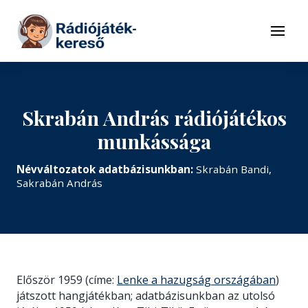
Tovább a navigációhoz
Tovább a tartalomhoz
Menü
Skrabán András rádiójátékos
munkássága
Névváltozatok adatbázisunkban:
Skrabán Bandi,
Sakrabán András
Először 1959 (címe:
Lenke a hazugság országában
)
játszott hangjátékban; adatbázisunkban az utolsó