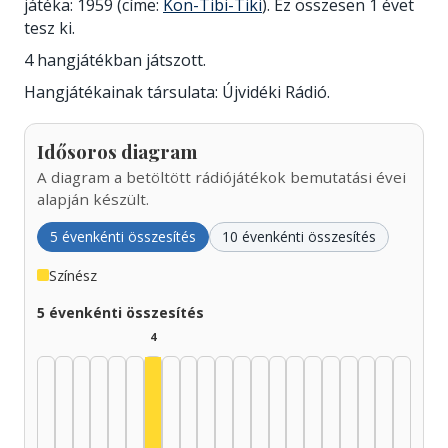
játéka: 1959 (címe:
Kon-Tibi-Tiki
). Ez összesen 1 évet
tesz ki.
4 hangjátékban játszott.
Hangjátékainak társulata: Újvidéki Rádió.
Idősoros diagram
A diagram a betöltött rádiójátékok bemutatási évei
alapján készült.
5 évenkénti összesítés
10 évenkénti összesítés
Színész
5 évenkénti összesítés
4