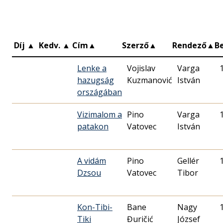
Díj
▲
Kedv.
▲
Cím
▲
Szerző
▲
Rendező
▲
B
Lenke a
Vojislav
Varga
hazugság
Kuzmanović
István
országában
Vizimalom a
Pino
Varga
patakon
Vatovec
István
A vidám
Pino
Gellér
Dzsou
Vatovec
Tibor
Kon-Tibi-
Bane
Nagy
Tiki
Đuričić
József