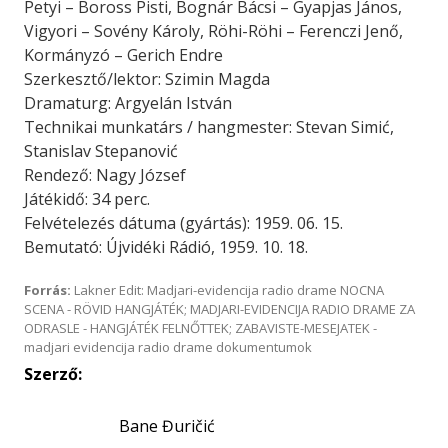
Petyi – Boross Pisti, Bognár Bácsi – Gyapjas János,
Vigyori – Sovény Károly, Röhi-Röhi – Ferenczi Jenő,
Kormányzó – Gerich Endre
Szerkesztő/lektor: Szimin Magda
Dramaturg: Argyelán István
Technikai munkatárs / hangmester: Stevan Simić,
Stanislav Stepanović
Rendező: Nagy József
Játékidő: 34 perc.
Felvételezés dátuma (gyártás): 1959. 06. 15.
Bemutató: Újvidéki Rádió, 1959. 10. 18.
Forrás:
Lakner Edit: Madjari-evidencija radio drame NOCNA
SCENA - RÖVID HANGJÁTÉK; MADJARI-EVIDENCIJA RADIO DRAME ZA
ODRASLE - HANGJÁTÉK FELNŐTTEK; ZABAVISTE-MESEJATEK -
madjari evidencija radio drame dokumentumok
Szerző:
Bane Đuričić