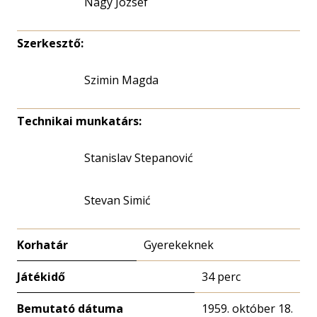
Nagy József
Szerkesztő:
Szimin Magda
Technikai munkatárs:
Stanislav Stepanović
Stevan Simić
Korhatár
Gyerekeknek
Játékidő
34 perc
Bemutató dátuma
1959. október 18.