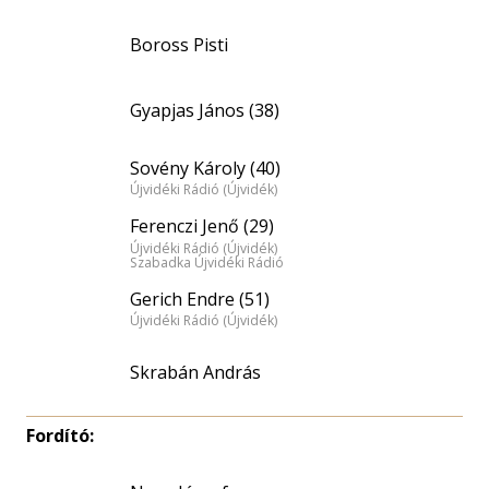
Boross Pisti
Gyapjas János (38)
Sovény Károly (40)
Újvidéki Rádió (Újvidék)
Ferenczi Jenő (29)
Újvidéki Rádió (Újvidék)
Szabadka Újvidéki Rádió
Gerich Endre (51)
Újvidéki Rádió (Újvidék)
Skrabán András
Fordító: