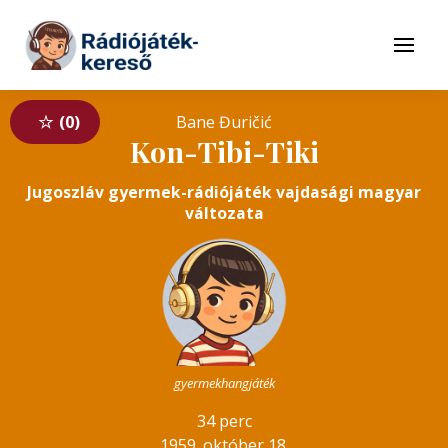
Tovább a navigációhoz
Tovább a tartalomhoz
Menü
0
Bane Đuričić
Kon-Tibi-Tiki
Jugoszláv gyermek-rádiójáték vajdasági magyar
változata
gyermekhangjáték
34 perc
1959. október 18.