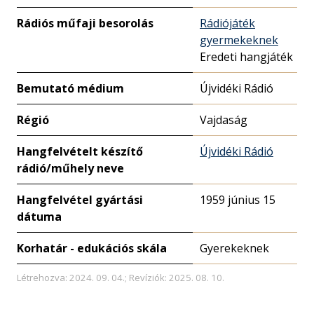
Rádiós műfaji besorolás
Rádiójáték
gyermekeknek
Eredeti hangjáték
Bemutató médium
Újvidéki Rádió
Régió
Vajdaság
Hangfelvételt készítő
Újvidéki Rádió
rádió/műhely neve
Hangfelvétel gyártási
1959 június 15
dátuma
Korhatár - edukációs skála
Gyerekeknek
Létrehozva: 2024. 09. 04.; Revíziók: 2025. 08. 10.