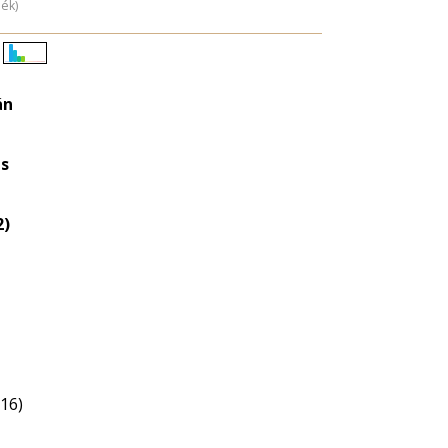
dék)
Életkori
eloszlás
án
nagyítása
s
2)
(16)