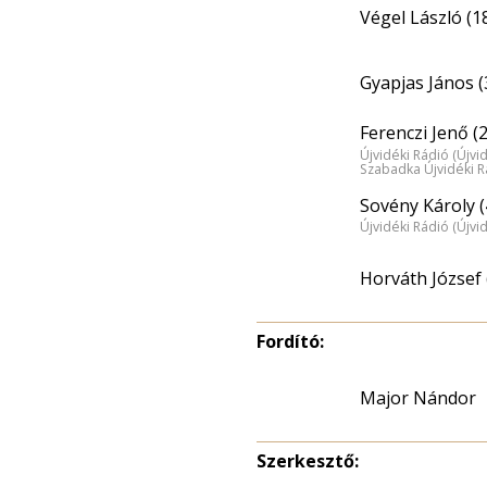
Végel László (1
Gyapjas János (
Ferenczi Jenő (
Újvidéki Rádió (Újvi
Szabadka Újvidéki R
Sovény Károly (
Újvidéki Rádió (Újvi
Horváth József 
Fordító:
Major Nándor
Szerkesztő: