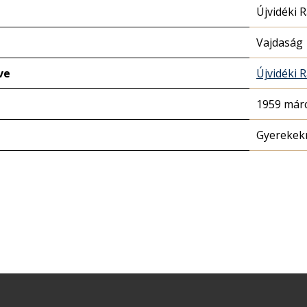
Újvidéki 
Vajdaság
ve
Újvidéki 
1959 márc
Gyerekek