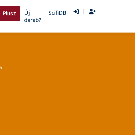
|
Új
ScifiDB
Plusz
darab?
a