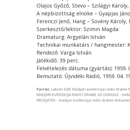
Olajos Győző, Stevo – Szilágyi Károly
A népbizottság elnöke – Gyapjas Ján
Ferenczi Jenő, Hang – Sovény Károly,
Szerkesztő/lektor: Szimin Magda
Dramaturg: Argyelán István
Technikai munkatárs / hangmester: Ki
Rendező: Varga István
Játékidő: 39 perc.
Felvételezés dátuma (gyártás): 1959. 
Bemutató: Újvidéki Rádió, 1959. 04. 19
Forrás:
Lakner Edit: Madjari-evidencija radio dram
MADJARI-EVIDENCIJA RADIO DRAME ZA ODRASLE - HAN
MESEJATEK - madjari evidencija radio drame dokum