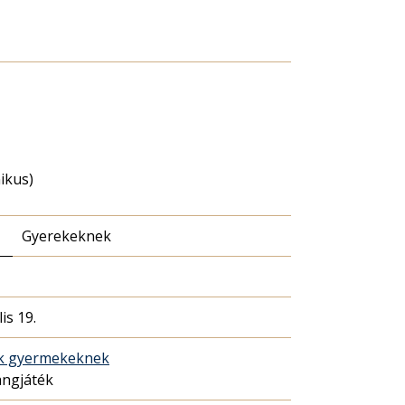
nikus)
Gyerekeknek
is 19.
ék gyermekeknek
angjáték