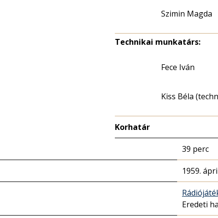
Szimin Magda
Technikai munkatárs:
Fece Iván
Kiss Béla (tech
Korhatár
39 perc
1959. ápril
Rádióját
Eredeti h