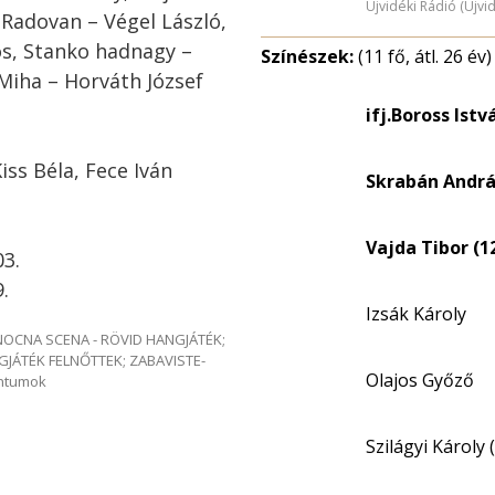
Újvidéki Rádió (Újvi
, Radovan – Végel László,
os, Stanko hadnagy –
Színészek:
(11 fő, átl. 26 év)
 Miha – Horváth József
ifj.Boross Istv
ss Béla, Fece Iván
Skrabán Andrá
Vajda Tibor (1
03.
.
Izsák Károly
e NOCNA SCENA - RÖVID HANGJÁTÉK;
GJÁTÉK FELNŐTTEK; ZABAVISTE-
Olajos Győző
entumok
Szilágyi Károly 