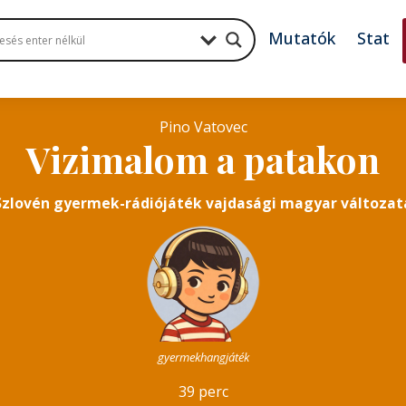
Mutatók
Stat
Pino Vatovec
Vizimalom a patakon
Szlovén gyermek-rádiójáték vajdasági magyar változat
gyermekhangjáték
39 perc