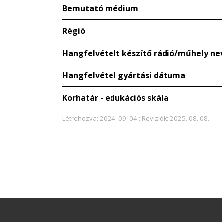
Bemutató médium
Régió
Hangfelvételt készítő rádió/műhely ne
Hangfelvétel gyártási dátuma
Korhatár - edukációs skála
Létrehozva: 2024. 09. 04.; Revíziók: 2025. 08. 08.