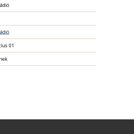
Rádió
Rádió
ius 01
nek