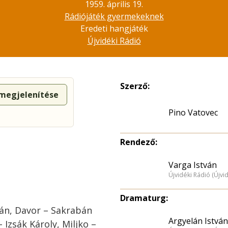
1959. április 19.
Rádiójáték gyermekeknek
Eredeti hangjáték
Újvidéki Rádió
Szerző:
 megjelenítése
Pino Vatovec
Rendező:
Varga István
Újvidéki Rádió (Újvi
Dramaturg:
ván, Davor – Sakrabán
Argyelán István
 Izsák Károly, Miljko –