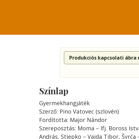
Produkciós kapcsolati ábra
Színlap
Gyermekhangjáték
Szerző: Pino Vatovec (szlovén)
Fordította: Major Nándor
Szereposztás: Moma – Ifj. Boross Ist
András, Stjepko – Vajda Tibor, Švrća –