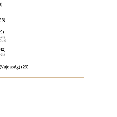
8)
38)
29)
dék)
ádió
40)
dék)
(Vajdaság) (29)