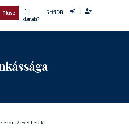
|
Új
ScifiDB
Plusz
darab?
unkássága
szesen 22 évet tesz ki.