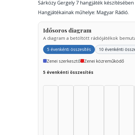
Sárközy Gergely 7 hangjáték készítésében
Hangjátékainak műhelye: Magyar Rádió.
Idősoros diagram
A diagram a betöltött rádiójátékok bemutat
5 évenkénti összesítés
10 évenkénti össz
Zenei szerkesztő
Zenei közreműködő
5 évenkénti összesítés