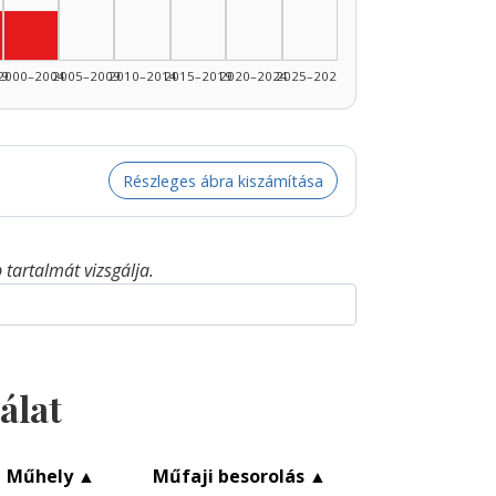
–1984: 1
dő, 1985–1989: 1
nei közreműködő, 1995–1999: 1
Zenei közreműködő, 2000–2004: 1
99
2000–2004
2005–2009
2010–2014
2015–2019
2020–2024
2025–2026
Részleges ábra kiszámítása
tartalmát vizsgálja.
álat
Műhely
▲
Műfaji besorolás
▲