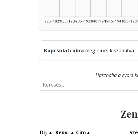
1925–1929
1930–1934
1935–1939
1940–1944
1945–1949
1950–195
1
Kapcsolati ábra
még nincs kiszámítva.
Használja a gyors k
Zen
Díj
▲
Kedv.
▲
Cím
▲
Sze