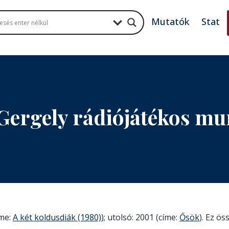
Mutatók
Stat
Gergely rádiójátékos m
íme:
A két koldusdiák (1980)
); utolsó: 2001 (címe:
Ősök
). Ez ös