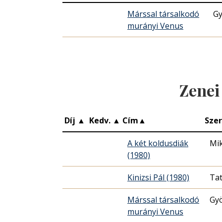
Márssal társalkodó
Gy
murányi Venus
Zenei
Díj
▲
Kedv.
▲
Cím
▲
Sze
A két koldusdiák
Mi
(1980)
Kinizsi Pál (1980)
Ta
Márssal társalkodó
Gyö
murányi Venus