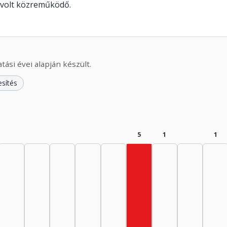
 volt közreműködő.
ási évei alapján készült.
esítés
5
1
1
Zenei közreműködő, 19