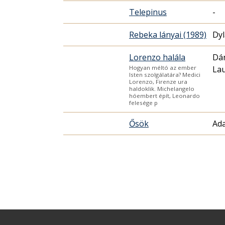
Telepinus
-
Rebeka lányai (1989)
Dy
Lorenzo halála
Dán
La
Hogyan méltó az ember
Isten szolgálatára? Medici
Lorenzo, Firenze ura
haldoklik. Michelangelo
hóembert épít, Leonardo
felesége p
Ősök
Ada