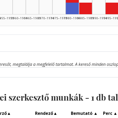
Zenei szerkesztő, 1980
Zenei közreműkö
Ze
4
955–1959
1960–1964
1965–1969
1970–1974
1975–1979
1980–1984
1985–1989
1990–1994
1995–19
eresőt, megtalálja a megfelelő tartalmat. A kereső minden oszlop 
ei szerkesztő munkák -
1
db tal
rző
▲
Rendező
▲
Bemutató
▲
Perc
▲