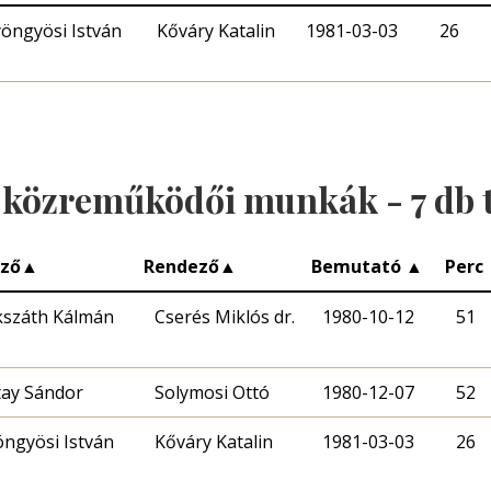
öngyösi István
Kőváry Katalin
1981-03-03
26
 közreműködői munkák -
7
db t
rző
▲
Rendező
▲
Bemutató
▲
Perc
kszáth Kálmán
Cserés Miklós dr.
1980-10-12
51
tay Sándor
Solymosi Ottó
1980-12-07
52
ngyösi István
Kőváry Katalin
1981-03-03
26