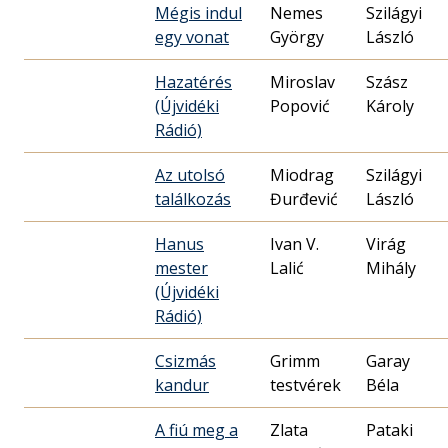
Mégis indul
Nemes
Szilágyi
egy vonat
György
László
Hazatérés
Miroslav
Szász
(Újvidéki
Popović
Károly
Rádió)
Az utolsó
Miodrag
Szilágyi
találkozás
Đurđević
László
Hanus
Ivan V.
Virág
mester
Lalić
Mihály
(Újvidéki
Rádió)
Csizmás
Grimm
Garay
kandur
testvérek
Béla
A fiú meg a
Zlata
Pataki