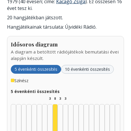
1979 (40 évesen; címe:
Kacagó Zsiga
). Ez összesen 16
évet tesz ki.
20 hangjátékban játszott.
Hangjátékainak társulata: Újvidéki Rádió.
Idősoros diagram
A diagram a betöltött rádiójátékok bemutatási évei
alapján készült.
5 évenkénti összesítés
10 évenkénti összesítés
Színész
5 évenkénti összesítés
3
8
3
3