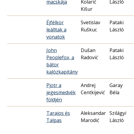
macskája
Kolarić
László
Kišur
Éjfélkor
Svetislav
Pataki
leálltak a
Ruškuc
László
vonatok
John
Dušan
Pataki
Peoplefox, a
Radović
László
bátor
kalózkapitány
Pjotr a
Andrej
Garay
jegesmedvék
Centkijević
Béla
földjén
Tarajos és
Aleksandar
Szilágyi
Talpas
Marodić
László