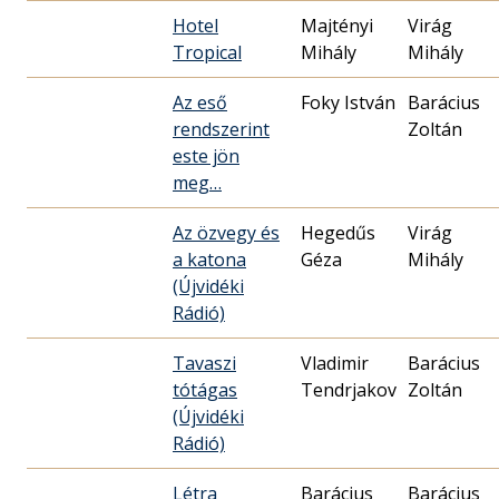
Hotel
Majtényi
Virág
Tropical
Mihály
Mihály
Az eső
Foky István
Barácius
rendszerint
Zoltán
este jön
meg…
Az özvegy és
Hegedűs
Virág
a katona
Géza
Mihály
(Újvidéki
Rádió)
Tavaszi
Vladimir
Barácius
tótágas
Tendrjakov
Zoltán
(Újvidéki
Rádió)
Létra
Barácius
Barácius