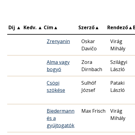
Díj
▲
Kedv.
▲
Cím
▲
Szerző
▲
Rendező
▲
Zrenyanin
Oskar
Virág
Davičo
Mihály
Alma vagy
Zora
Szilágyi
bogyó
Dirnbach
László
Csöpi
Sulhóf
Pataki
szökése
József
László
Biedermann
Max Frisch
Virág
és a
Mihály
gyújtogatók