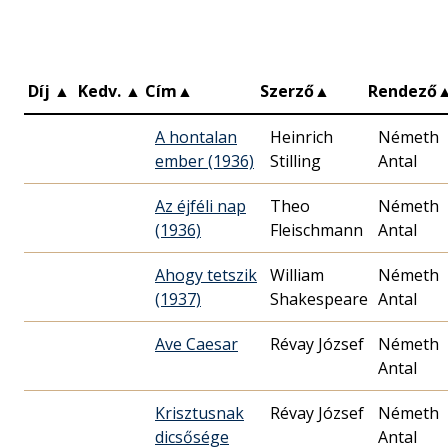
Díj
▲
Kedv.
▲
Cím
▲
Szerző
▲
Rendező
A hontalan
Heinrich
Németh
ember (1936)
Stilling
Antal
Az éjféli nap
Theo
Németh
(1936)
Fleischmann
Antal
Ahogy tetszik
William
Németh
(1937)
Shakespeare
Antal
Ave Caesar
Révay József
Németh
Antal
Krisztusnak
Révay József
Németh
dicsősége
Antal