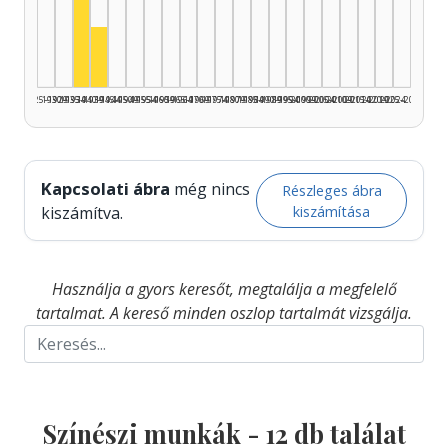
Színész, 1935–1939: 9
Színész, 1940–1944: 3
1925–1929
1930–1934
1935–1939
1940–1944
1945–1949
1950–1954
1955–1959
1960–1964
1965–1969
1970–1974
1975–1979
1980–1984
1985–1989
1990–1994
1995–1999
2000–2004
2005–2009
2010–2014
2015–2019
2020–2024
2025–2026
Kapcsolati ábra
még nincs
Részleges ábra
kiszámítása
kiszámítva.
Használja a gyors keresőt, megtalálja a megfelelő
tartalmat. A kereső minden oszlop tartalmát vizsgálja.
Színészi munkák -
12
db találat