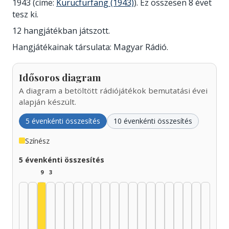
1943 (címe:
Kurucfurfang (1943)
). Ez összesen 8 évet
tesz ki.
12 hangjátékban játszott.
Hangjátékainak társulata: Magyar Rádió.
Idősoros diagram
A diagram a betöltött rádiójátékok bemutatási évei
alapján készült.
5 évenkénti összesítés
10 évenkénti összesítés
Színész
5 évenkénti összesítés
9
3