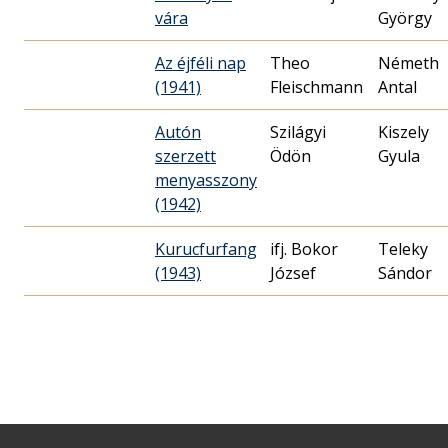
vára
György
Az éjféli nap
Theo
Németh
(1941)
Fleischmann
Antal
Autón
Szilágyi
Kiszely
szerzett
Ödön
Gyula
menyasszony
(1942)
Kurucfurfang
ifj. Bokor
Teleky
(1943)
József
Sándor