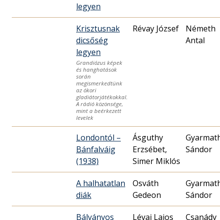
legyen
Krisztusnak
Révay József
Németh
dicsőség
Antal
legyen
Grandiózus képek
és hanghatások
során
megismerkedtünk
az ókori
gladiátorjátékokkal.
A rádió közönsége,
mint a beérkezett
levelek
Londontól –
Ásguthy
Gyarmat
Bánfalváig
Erzsébet,
Sándor
(1938)
Simer Miklós
A halhatatlan
Osváth
Gyarmat
diák
Gedeon
Sándor
Bálványos
Lévai Lajos
Csanády