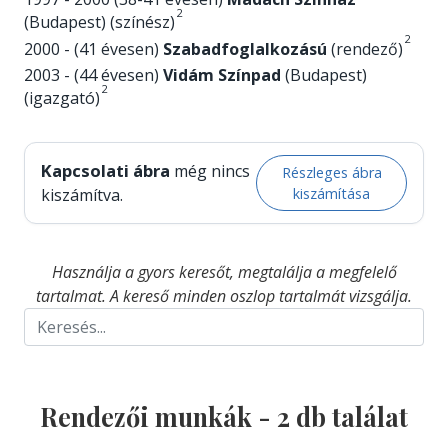
2
(Budapest) (színész)
2
2000 - (41 évesen)
Szabadfoglalkozású
(rendező)
2003 - (44 évesen)
Vidám Színpad
(Budapest)
2
(igazgató)
Kapcsolati ábra
még nincs
Részleges ábra
kiszámítása
kiszámítva.
Használja a gyors keresőt, megtalálja a megfelelő
tartalmat. A kereső minden oszlop tartalmát vizsgálja.
Rendezői munkák -
2
db találat