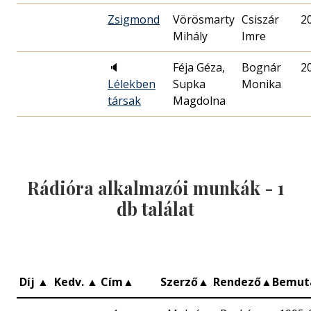
Zsigmond
Vörösmarty
Csiszár
2
Mihály
Imre
🔈
Féja Géza,
Bognár
2
Lélekben
Supka
Monika
társak
Magdolna
Rádióra alkalmazói munkák -
1
db találat
Díj
▲
Kedv.
▲
Cím
▲
Szerző
▲
Rendező
▲
Bemut