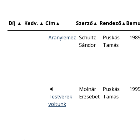
Díj
▲
Kedv.
▲
Cím
▲
Szerző
▲
Rendező
▲
Bemu
Aranylemez
Schultz
Puskás
1989
Sándor
Tamás
🔈
Molnár
Puskás
1995
Testvérek
Erzsébet
Tamás
voltunk