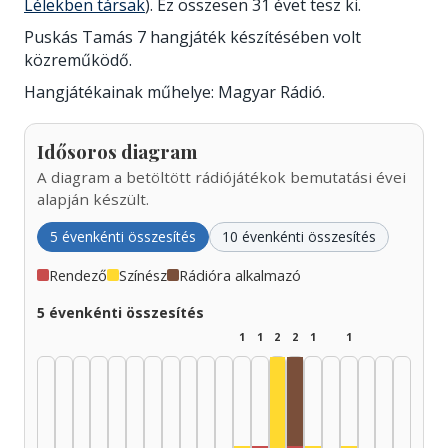
Lélekben társak
). Ez összesen 31 évet tesz ki.
Puskás Tamás 7 hangjáték készítésében volt
közreműködő.
Hangjátékainak műhelye: Magyar Rádió.
Idősoros diagram
A diagram a betöltött rádiójátékok bemutatási évei
alapján készült.
5 évenkénti összesítés
10 évenkénti összesítés
Rendező
Színész
Rádióra alkalmazó
5 évenkénti összesítés
1
1
2
2
1
1
Rádióra alkalmazó, 