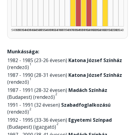
Színész, 1990–1994: 2
Színész, 1980–1984: 1
Rendező, 1985–1989: 1
Rendező, 1995–1999
Színész, 2000–200
Színész, 2010
1925–1929
1930–1934
1935–1939
1940–1944
1945–1949
1950–1954
1955–1959
1960–1964
1965–1969
1970–1974
1975–1979
1980–1984
1985–1989
1990–1994
1995–1999
2000–2004
2005–2009
2010–2014
2015–2019
2020–2024
2025–2026
Munkássága:
1982 - 1985 (23-26 évesen)
Katona József Színház
1
(rendező)
1987 - 1990 (28-31 évesen)
Katona József Színház
1
(rendező)
1987 - 1991 (28-32 évesen)
Madách Színház
2
(Budapest) (rendező)
1991 - 1991 (32 évesen)
Szabadfoglalkozású
2
(rendező)
1992 - 1995 (33-36 évesen)
Egyetemi Színpad
2
(Budapest) (igazgató)
1997 - 2000 (38-41 évesen)
Madách Színház