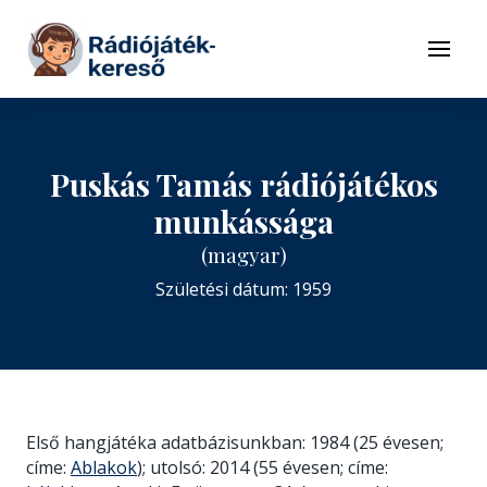
Tovább a navigációhoz
Tovább a tartalomhoz
Menü
Puskás Tamás rádiójátékos
munkássága
(magyar)
Születési dátum: 1959
Első hangjátéka adatbázisunkban: 1984 (25 évesen;
címe:
Ablakok
); utolsó: 2014 (55 évesen; címe: