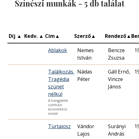
Színészi munkák -
5
db találat
Díj
▲
Kedv.
▲
Cím
▲
Szerző
▲
Rendező
▲
Be
Ablakok
Nemes
Bencze
1
István
Zsuzsa
Találkozás.
Nádas
Gáll Ernő,
1
Tragédia
Péter
Vincze
szünet
János
nélkül
A hangjáték
színházi
közvetítést
imitál
Türtaiosz
Vándor
Surányi
1
Lajos
András