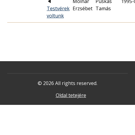
🔈
Molnár
Puskás
1995-
Testvérek
Erzsébet
Tamás
voltunk
© 2026 All rights reserved.
Oldal tetejére