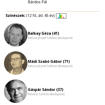
Bárdos Pál
Színészek:
(12 fő, átl. 45 év)
Életkori
eloszlás
nagyítása
Balkay Géza (41)
Katona József Színház (Budapest)
Mádi Szabó Gábor (71)
Katona József Színház (Budapest)
Gáspár Sándor (37)
Művész Színház (Budapest)