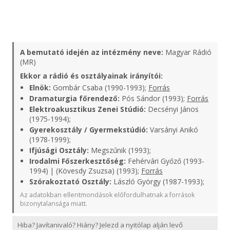
A bemutató idején az intézmény neve:
Magyar Rádió
(MR)
Ekkor a rádió és osztályainak irányítói:
Elnök:
Gombár Csaba (1990-1993);
Forrás
Dramaturgia főrendező:
Pós Sándor (1993);
Forrás
Elektroakusztikus Zenei Stúdió:
Decsényi János
(1975-1994);
Gyerekosztály / Gyermekstúdió:
Varsányi Anikó
(1978-1999);
Ifjúsági Osztály:
Megszűnik (1993);
Irodalmi Főszerkesztőség:
Fehérvári Győző (1993-
1994) | (Kövesdy Zsuzsa) (1993);
Forrás
Szórakoztató Osztály:
László György (1987-1993);
Az adatokban ellentmondások előfordulhatnak a források
bizonytalansága miatt.
Hiba? Javítanivaló? Hiány? Jelezd a nyitólap alján levő