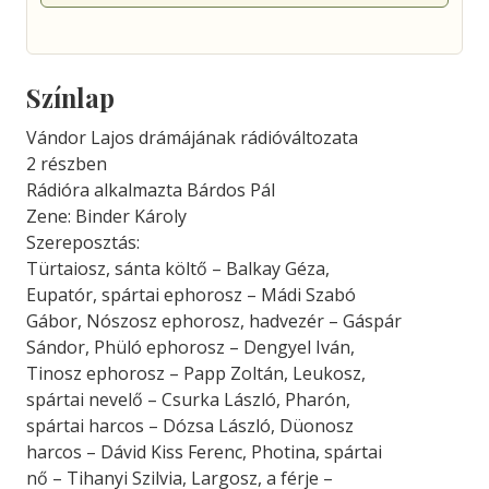
Színlap
Vándor Lajos drámájának rádióváltozata
2 részben
Rádióra alkalmazta Bárdos Pál
Zene: Binder Károly
Szereposztás:
Türtaiosz, sánta költő – Balkay Géza,
Eupatór, spártai ephorosz – Mádi Szabó
Gábor, Nószosz ephorosz, hadvezér – Gáspár
Sándor, Phüló ephorosz – Dengyel Iván,
Tinosz ephorosz – Papp Zoltán, Leukosz,
spártai nevelő – Csurka László, Pharón,
spártai harcos – Dózsa László, Düonosz
harcos – Dávid Kiss Ferenc, Photina, spártai
nő – Tihanyi Szilvia, Largosz, a férje –