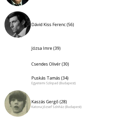
Dávid Kiss Ferenc (56)
Józsa Imre (39)
Csendes Olivér (30)
Puskás Tamás (34)
Egyetemi Színpad (Budapest)
Kaszás Gergő (28)
Katona József Színház (Budapest)