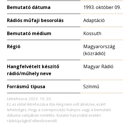
Bemutató dátuma
1993. október 09.
Rádiós műfaji besorolás
Adaptáció
Bemutató médium
Kossuth
Régió
Magyarország
(közrádió)
Hangfelvételt készítő
Magyar Rádió
rádió/műhely neve
Forrásmű típusa
Színmű
Létrehozva: 2023. 10. 20.
Ez az oldal létrehozása óta még nem volt átnézve, ezért
lehetséges, hogy a szereposztás hiányos vagy a bemutató
dátuma valójában ismétlés. Kutatói használat esetén
rádióújságból ellenőrizendő.