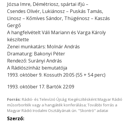
Józsa Imre, Démétriosz, spártai ifjú –
Csendes Olivér, Lukiánosz – Puskás Tamás,
Ľinosz – Kőmíves Sándor, Thügénosz – Kaszás
Gergő
A hangfelvételt Váli Mariann és Varga Károly
készítette
Zenei munkatárs: Molnár András
Dramaturg: Bakonyi Péter
Rendező: Surányi András
A Rádiószínház bemutatója
1993. október 9. Kossuth 20:05 (55 + 54 perc)
1993. október 17. Bartók 22:09
Forrás:
Rádió- és Televízió Újság; Kiegészítésként Magyar Rádió
műsorboríték vagy a hangjáték konferálása; További forrás a
Magyar Rádió Irodalmi Osztályának ún. "Skontró" adatai
Szerző: