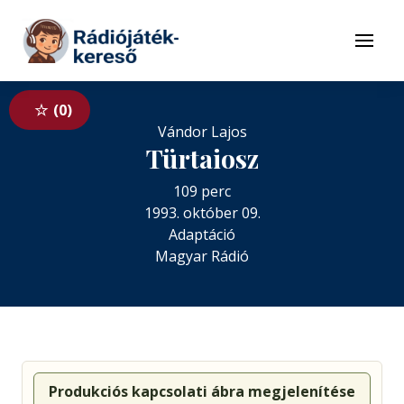
Tovább a navigációhoz
Tovább a tartalomhoz
Menü
0
Vándor Lajos
Türtaiosz
109 perc
1993. október 09.
Adaptáció
Magyar Rádió
Produkciós kapcsolati ábra megjelenítése