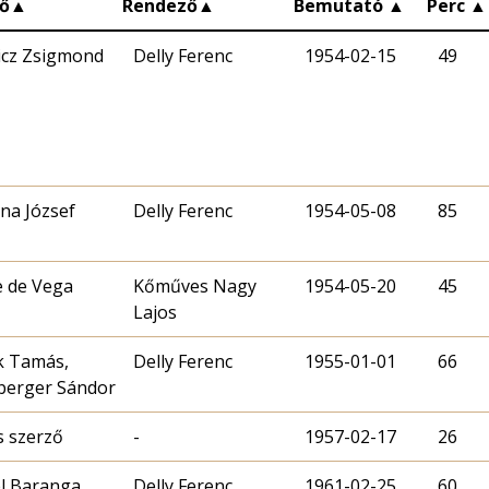
ő
▲
Rendező
▲
Bemutató
▲
Perc
▲
cz Zsigmond
Delly Ferenc
1954-02-15
49
na József
Delly Ferenc
1954-05-08
85
 de Vega
Kőműves Nagy
1954-05-20
45
Lajos
k Tamás,
Delly Ferenc
1955-01-01
66
berger Sándor
s szerző
-
1957-02-17
26
l Baranga,
Delly Ferenc
1961-02-25
60