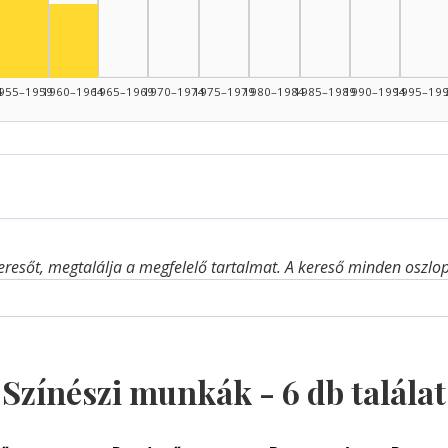
Színész, 1955–1959: 2
Színész, 1960–1964: 1
4
955–1959
1960–1964
1965–1969
1970–1974
1975–1979
1980–1984
1985–1989
1990–1994
1995–19
eresőt, megtalálja a megfelelő tartalmat. A kereső minden oszlop 
Színészi munkák -
6
db találat