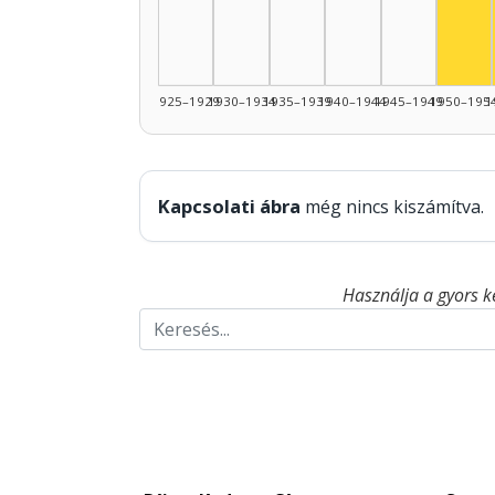
1925–1929
1930–1934
1935–1939
1940–1944
1945–1949
1950–195
1
Kapcsolati ábra
még nincs kiszámítva.
Használja a gyors k