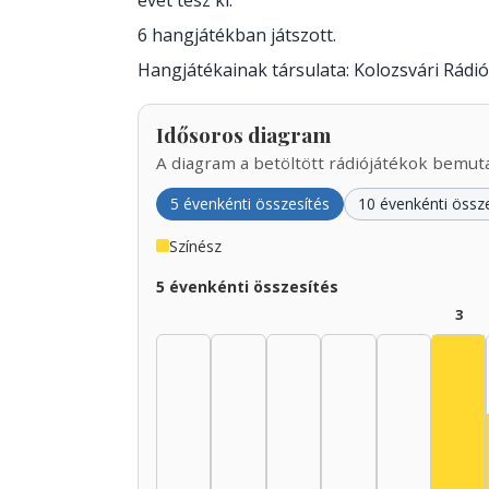
évet tesz ki.
6 hangjátékban játszott.
Hangjátékainak társulata: Kolozsvári Rádió
Idősoros diagram
A diagram a betöltött rádiójátékok bemutat
5 évenkénti összesítés
10 évenkénti össz
Színész
5 évenkénti összesítés
3
Szí