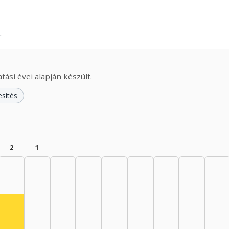
.
ási évei alapján készült.
esítés
2
1
nész, 1950–1954: 3