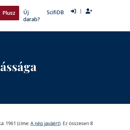
|
Új
ScifiDB
Plusz
darab?
kássága
a: 1961 (címe:
A nép javáért
). Ez összesen 8