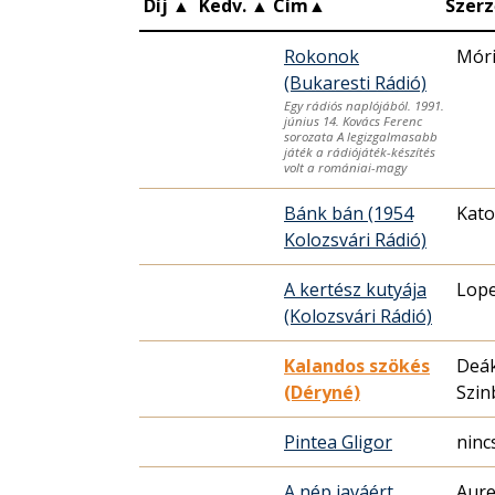
Díj
▲
Kedv.
▲
Cím
▲
Szerz
Rokonok
Móri
(Bukaresti Rádió)
Egy rádiós naplójából. 1991.
június 14. Kovács Ferenc
sorozata A legizgalmasabb
játék a rádiójáték-készítés
volt a romániai-magy
Bánk bán (1954
Kato
Kolozsvári Rádió)
A kertész kutyája
Lope
(Kolozsvári Rádió)
Kalandos szökés
Deá
(Déryné)
Szin
Pintea Gligor
ninc
A nép javáért
Aure