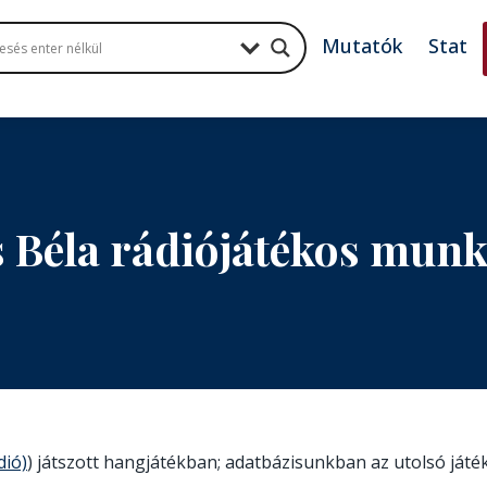
Mutatók
Stat
 Béla rádiójátékos mun
dió)
) játszott hangjátékban; adatbázisunkban az utolsó játék