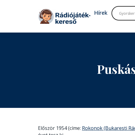
Tovább a navigációhoz
Tovább a tartalomhoz
Hírek
Puskás
Először 1954 (címe:
Rokonok (Bukaresti Rá