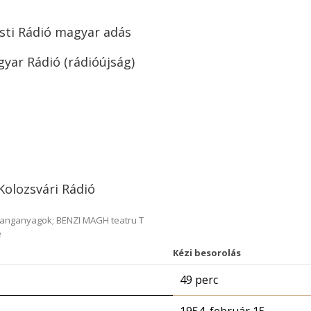
esti Rádió magyar adás
yar Rádió (rádióújság)
 Kolozsvári Rádió
hanganyagok; BENZI MAGH teatru T
e
Kézi besorolás
49 perc