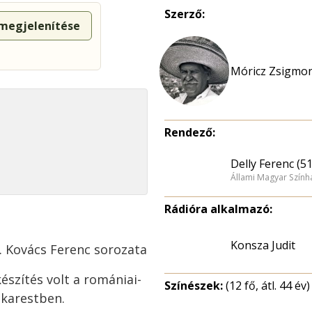
Szerző:
 megjelenítése
Móricz Zsigmo
Rendező:
Delly Ferenc (51
Állami Magyar Színhá
Rádióra alkalmazó:
Konsza Judit
4. Kovács Ferenc sorozata
észítés volt a romániai-
Színészek:
(12 fő, átl. 44 év)
karestben.