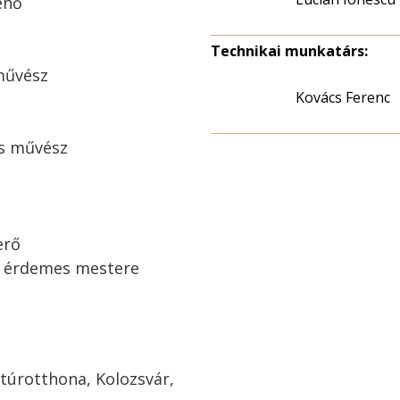
enő
Technikai munkatárs:
 művész
Kovács Ferenc
es művész
erő
k érdemes mestere
túrotthona, Kolozsvár,