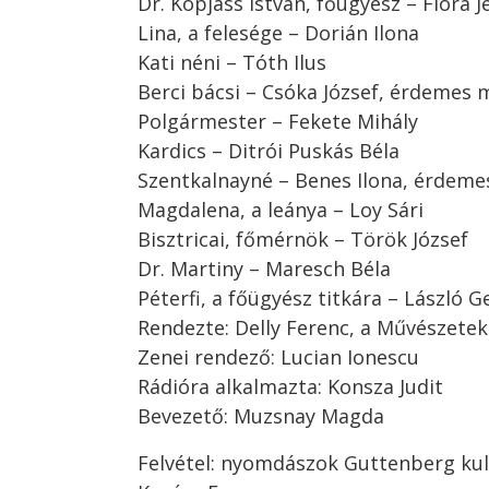
Dr. Kopjáss István, főügyész – Flóra J
Lina, a felesége – Dorián Ilona
Kati néni – Tóth Ilus
Berci bácsi – Csóka József, érdemes
Polgármester – Fekete Mihály
Kardics – Ditrói Puskás Béla
Szentkalnayné – Benes Ilona, érdem
Magdalena, a leánya – Loy Sári
Bisztricai, főmérnök – Török József
Dr. Martiny – Maresch Béla
Péterfi, a főügyész titkára – László G
Rendezte: Delly Ferenc, a Művészete
Zenei rendező: Lucian Ionescu
Rádióra alkalmazta: Konsza Judit
Bevezető: Muzsnay Magda
Felvétel: nyomdászok Guttenberg kul