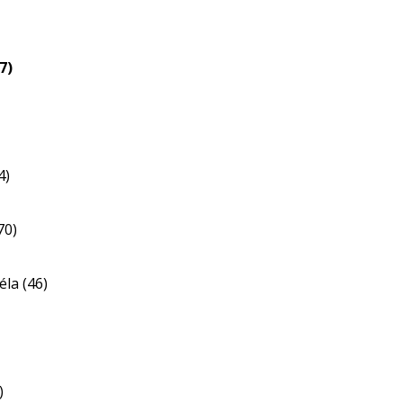
eloszlás
nagyítása
7)
4)
70)
éla (46)
)