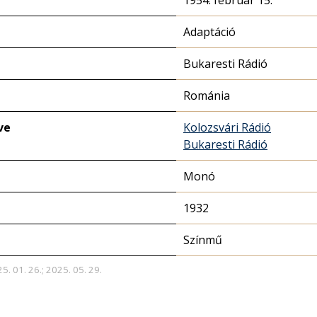
1954. február 15.
Adaptáció
Bukaresti Rádió
Románia
ve
Kolozsvári Rádió
Bukaresti Rádió
Monó
1932
Színmű
5. 01. 26.; 2025. 05. 29.