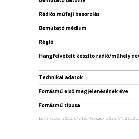
Bemutató dátuma
Rádiós műfaji besorolás
Bemutató médium
Régió
Hangfelvételt készítő rádió/műhely ne
Technikai adatok
Forrásmű első megjelenésének éve
Forrásmű típusa
Létrehozva: 2025. 01. 18.; Revíziók: 2025. 01. 23.; 202