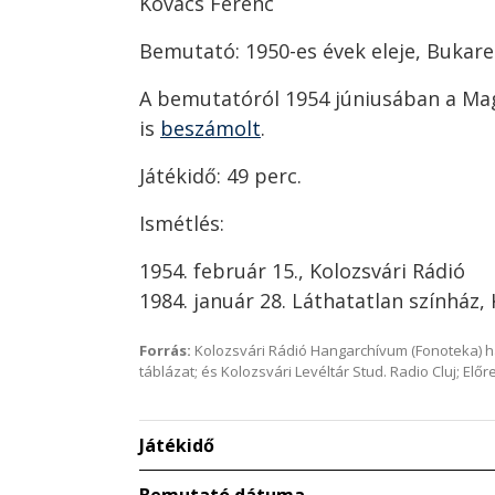
Kovács Ferenc
Bemutató: 1950-es évek eleje, Bukar
A bemutatóról 1954 júniusában a Mag
is
beszámolt
.
Játékidő: 49 perc.
Ismétlés:
1954. február 15., Kolozsvári Rádió
1984. január 28. Láthatatlan színház,
Forrás:
Kolozsvári Rádió Hangarchívum (Fonoteka) 
táblázat; és Kolozsvári Levéltár Stud. Radio Cluj; Előr
Játékidő