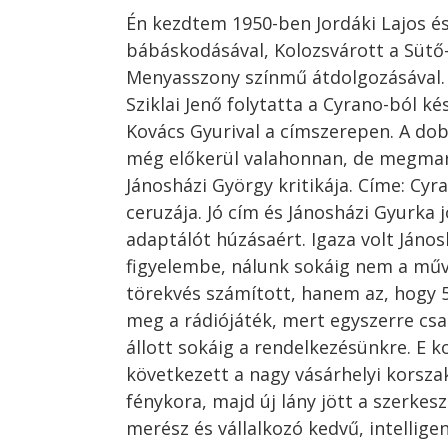
Én kezdtem 1950-ben Jordáki Lajos é
bábáskodásával, Kolozsvárott a Sütő
Menyasszony színmű átdolgozásával.
Sziklai Jenő folytatta a Cyrano-ból ké
Kovács Gyurival a címszerepen. A dobo
még előkerül valahonnan, de megma
Jánosházi György kritikája. Címe: Cyra
ceruzája. Jó cím és Jánosházi Gyurka j
adaptálót húzásaért. Igaza volt Jáno
figyelembe, nálunk sokáig nem a mű
törekvés számított, hanem az, hogy 
meg a rádiójáték, mert egyszerre cs
állott sokáig a rendelkezésünkre. E k
következett a nagy vásárhelyi korszak
fénykora, majd új lány jött a szerkes
merész és vállalkozó kedvű, intellige