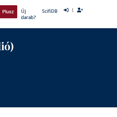
|
Új
ScifiDB
Plusz
darab?
ió)