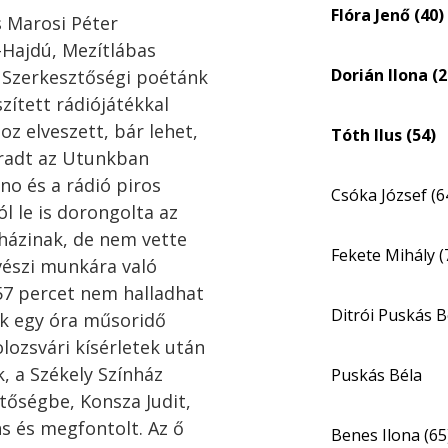
Flóra Jenő (40)
s Marosi Péter
-Hajdú, Mezítlábas
Dorián Ilona (2
 Szerkesztőségi poétánk
szített rádiójátékkal
z elveszett, bár lehet,
Tóth Ilus (54)
radt az Utunkban
no és a rádió piros
Csóka József (6
ól le is dorongolta az
sházinak, de nem vette
Fekete Mihály (
vészi munkára való
57 percet nem halladhat
Ditrói Puskás B
ak egy óra műsoridő
olozsvári kísérletek után
, a Székely Színház
Puskás Béla
ztőségbe, Konsza Judit,
ns és megfontolt. Az ő
Benes Ilona (65