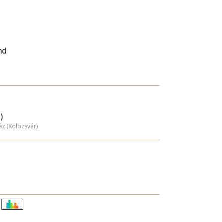
nd
)
z (Kolozsvár)
Életkori