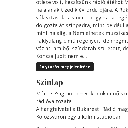
ötlete volt, készítsünk rádiójátékot
halálának tizedik évfordulójára. A Ro
választás, közismert, hogy ezt a re
dolgozta át színpadra, mint például a
mint halálig, a Nem élhetek muzsikas
Fáklyaláng című regényeit, de megma
vázlat, amiből színdarab született, de
Konsza Judit nem e…
Folytatás megjelenítése
Színlap
Móricz Zsigmond – Rokonok című sz
rádióváltozata
A hangfelvétel a Bukaresti Rádió ma
Kolozsváron egy alkalmi stúdióban