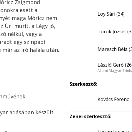
 Móricz Zsigmond
konokra esett a
Loy Sári (34)
gényét maga Móricz nem
z Úri murit, a Légy jó,
Török József (3
zó nélkül, vagy a
radt egy színpadi
Maresch Béla (
 már az író halála után.
László Gerő (26
Állami Magyar Színhá
Szerkesztő:
ínművének
Kovács Ferenc
gyar adásában készült
Zenei szerkesztő:
Lucian Ionescu