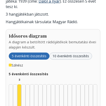
játéka: 1939 (címe:
Dalol a nyár
). Ez összesen 5 évet
tesz ki.
3 hangjátékban játszott.
Hangjátékainak társulata: Magyar Rádió.
Idősoros diagram
A diagram a betöltött rádiójátékok bemutatási évei
alapján készült.
5 évenkénti összesítés
10 évenkénti összesítés
Színész
5 évenkénti összesítés
3