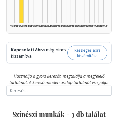
Színész, 1935–1939: 3
1925–1929
1930–1934
1935–1939
1940–1944
1945–1949
1950–1954
1955–1959
1960–1964
1965–1969
1970–1974
1975–1979
1980–1984
1985–1989
1990–1994
1995–1999
2000–2004
2005–2009
2010–2014
2015–2019
2020–2024
2025–2026
Kapcsolati ábra
még nincs
Részleges ábra
kiszámítása
kiszámítva.
Használja a gyors keresőt, megtalálja a megfelelő
tartalmat. A kereső minden oszlop tartalmát vizsgálja.
Színészi munkák -
3
db találat