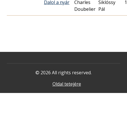
Dalol a nyár
Charles
Siklóssy
1
Doubelier
Pál
© 2026 All rights reserved.
Oldal tetejére