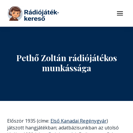
Tovább a navigációhoz
Tovább a tartalomhoz
Menü
Pethő Zoltán rádiójátékos
munkássága
Először 1935 (címe:
Első Kanadai Regénygyár
)
játszott hangjátékban; adatbázisunkban az utolsó