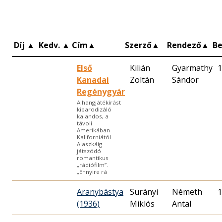
Díj
▲
Kedv.
▲
Cím
▲
Szerző
▲
Rendező
▲
B
Első
Kilián
Gyarmathy
1
Kanadai
Zoltán
Sándor
Regénygyár
A hangjátékírást
kiparodizáló
kalandos, a
távoli
Amerikában
Kaliforniától
Alaszkáig
játszódó
romantikus
„rádiófilm”.
„Ennyire rá
Aranybástya
Surányi
Németh
1
(1936)
Miklós
Antal