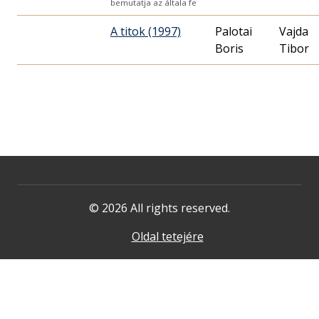
bemutatja az általa fe
A titok (1997)
Palotai
Vajda
Boris
Tibor
© 2026 All rights reserved.
Oldal tetejére