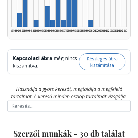
Szerző, 1935–1939: 8
Szerző, 1980–1984: 5
Szerző, 1965–1969: 4
Szerző, 1975–1979: 4
Szerző, 1955–1959: 3
Szerző, 1930–1934: 2
Szerző, 1945–1949: 1
Szerző, 1960–1964: 1
Szerző, 1970–1974: 1
Szerző, 1995–1999: 
1925–1929
1930–1934
1935–1939
1940–1944
1945–1949
1950–1954
1955–1959
1960–1964
1965–1969
1970–1974
1975–1979
1980–1984
1985–1989
1990–1994
1995–1999
2000–2004
2005–2009
2010–2014
2015–2019
2020–2024
2025–2026
Kapcsolati ábra
még nincs
Részleges ábra
kiszámítása
kiszámítva.
Használja a gyors keresőt, megtalálja a megfelelő
tartalmat. A kereső minden oszlop tartalmát vizsgálja.
Szerzői munkák -
30
db találat