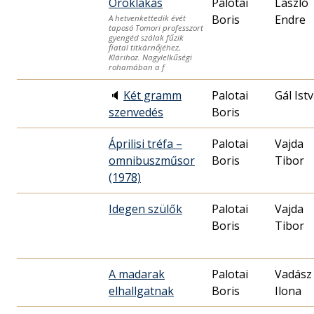
Öröklakás
Palotai
László
Boris
Endre
A hetvenkettedik évét
taposó Tomori professzort
gyengéd szálak fűzik
fiatal titkárnőjéhez,
Klárihoz. Nagylelkűségi
rohamában a f
🔈
Két gramm
Palotai
Gál Ist
szenvedés
Boris
Áprilisi tréfa –
Palotai
Vajda
omnibuszműsor
Boris
Tibor
(1978)
Idegen szülők
Palotai
Vajda
Boris
Tibor
A madarak
Palotai
Vadász
elhallgatnak
Boris
Ilona