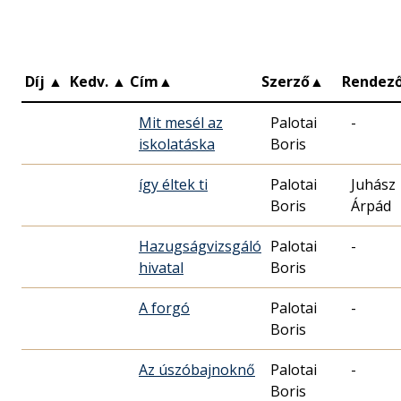
Díj
▲
Kedv.
▲
Cím
▲
Szerző
▲
Rendez
Mit mesél az
Palotai
-
iskolatáska
Boris
így éltek ti
Palotai
Juhász
Boris
Árpád
Hazugságvizsgáló
Palotai
-
hivatal
Boris
A forgó
Palotai
-
Boris
Az úszóbajnoknő
Palotai
-
Boris