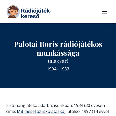
Tovább a navigációhoz
Tovább a tartalomhoz
Menü
Palotai Boris rádiójátékos
munkássága
(magyar)
1904 - 1983
Első hangjátéka adatbázisunkban: 1934 (30 évesen;
címe:
Mit mesél az iskolatáska
); utolsó: 1997 (14 évvel