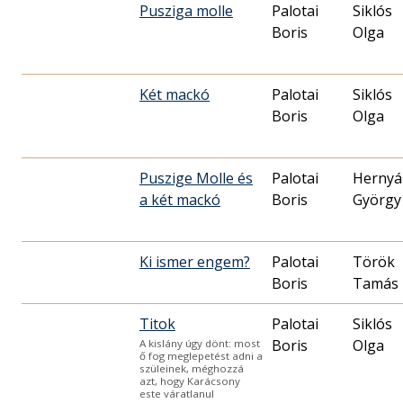
Pusziga molle
Palotai
Siklós
Boris
Olga
Két mackó
Palotai
Siklós
Boris
Olga
Puszige Molle és
Palotai
Hernyá
a két mackó
Boris
György
Ki ismer engem?
Palotai
Török
Boris
Tamás
Titok
Palotai
Siklós
Boris
Olga
A kislány úgy dönt: most
ő fog meglepetést adni a
szüleinek, méghozzá
azt, hogy Karácsony
este váratlanul