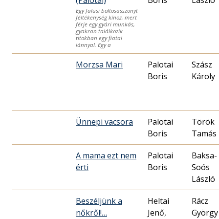
(Palotai)
Boris
László
Egy falusi boltosasszonyt
féltékenység kínoz, mert
férje egy gyári munkás,
gyakran találkozik
titokban egy fiatal
lánnyal. Egy a
Morzsa Mari
Palotai
Szász
Boris
Károly
Ünnepi vacsora
Palotai
Török
Boris
Tamás
A mama ezt nem
Palotai
Baksa-
érti
Boris
Soós
László
Beszéljünk a
Heltai
Rácz
nőkről!…
Jenő,
György