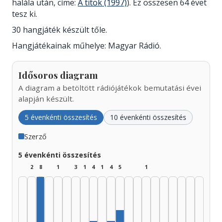
halála után, címe:
A titok (1997)
). Ez összesen 64 évet
tesz ki.
30 hangjáték készült tőle.
Hangjátékainak műhelye: Magyar Rádió.
Idősoros diagram
A diagram a betöltött rádiójátékok bemutatási évei
alapján készült.
5 évenkénti összesítés
10 évenkénti összesítés
Szerző
5 évenkénti összesítés
2
8
1
3
1
4
1
4
5
1