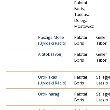
Palotai
Boris,
Tadeusz
Dolega-
Mostowicz
Pusziga Molle
Palotai
Gellér
(Újvidéki Rádió)
Boris
Tibor
A titok (1968)
Palotai
Gellér
Boris
Tibor
Öröklakás
Palotai
Szilágyi
(Újvidéki Rádió)
Boris
László
Örök harag
Palotai
Szilágyi
Boris
László