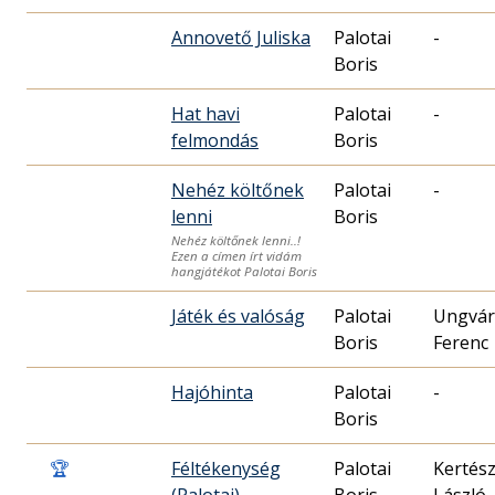
Annovető Juliska
Palotai
-
Boris
Hat havi
Palotai
-
felmondás
Boris
Nehéz költőnek
Palotai
-
lenni
Boris
Nehéz költőnek lenni..!
Ezen a címen írt vidám
hangjátékot Palotai Boris
Játék és valóság
Palotai
Ungvár
Boris
Ferenc
Hajóhinta
Palotai
-
Boris
🏆
Féltékenység
Palotai
Kertés