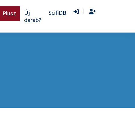
|
Új
ScifiDB
Plusz
darab?