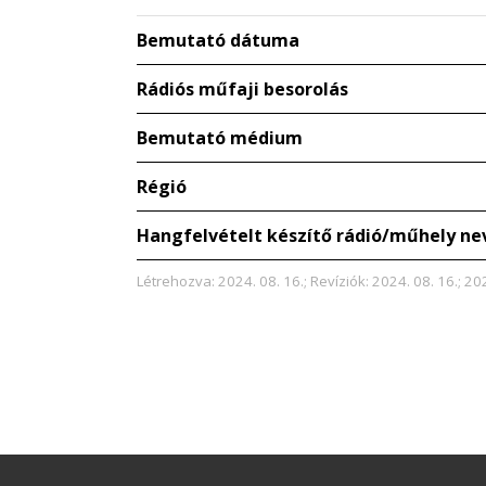
Bemutató dátuma
Rádiós műfaji besorolás
Bemutató médium
Régió
Hangfelvételt készítő rádió/műhely ne
Létrehozva: 2024. 08. 16.; Revíziók: 2024. 08. 16.; 20