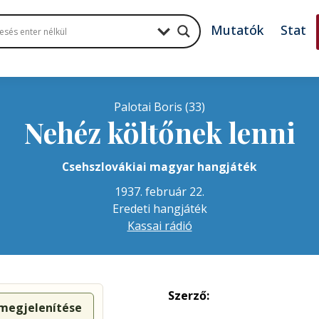
Mutatók
Stat
Palotai Boris (33)
Nehéz költőnek lenni
Csehszlovákiai magyar hangjáték
1937. február 22.
Eredeti hangjáték
Kassai rádió
Szerző:
 megjelenítése