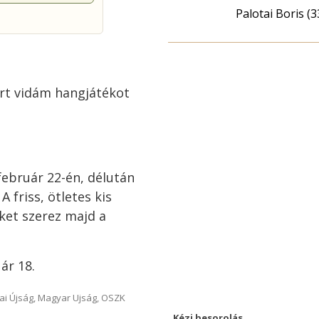
Palotai Boris (3
írt vidám hangjátékot
február 22-én, délután
A friss, ötletes kis
ket szerez majd a
ár 18.
ai Újság, Magyar Ujság, OSZK
Kézi besorolás