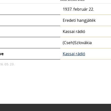
1937. február 22.
Eredeti hangjáték
Kassai rádió
(Cseh)Szlovákia
ve
Kassai rádió
26. 05. 23.