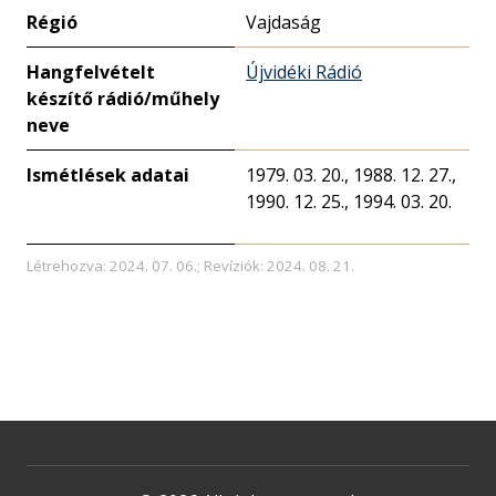
Régió
Vajdaság
Hangfelvételt
Újvidéki Rádió
készítő rádió/műhely
neve
Ismétlések adatai
1979. 03. 20., 1988. 12. 27.,
1990. 12. 25., 1994. 03. 20.
Létrehozva: 2024. 07. 06.; Revíziók: 2024. 08. 21.