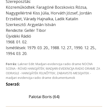
Szereposztás:
Közreműködtek: Faragóné Bocskovics Rózsa,
Nagygellértné Kiss Júlia, Horváth József, Jordán
Erzsébet, Várady Hajnalka, Ladik Katalin
Szerkesztő: Argyelán István
Rendezte: Gellér Tibor
Újvidéki Rádió
1968. 01. 02.
Ismétlések: 1979. 03. 20., 1988. 12. 27., 1990. 12. 25.,
1994. 03. 20.
Forrás:
Lakner Edit: Madjari-evidencija radio drame NOCNA
SCENA - RÖVID HANGJÁTÉK; MADJARI-EVIDENCIJA RADIO DRAME ZA
ODRASLE - HANGJÁTÉK FELNŐTTEK; ZABAVISTE-MESEJATEK -
madjari evidencija radio drame dokumentumok
Szerző:
Palotai Boris (64)