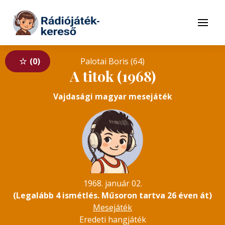
Tovább a navigációhoz
Tovább a tartalomhoz
Menü
0
Palotai Boris (64)
A titok (1968)
Vajdasági magyar mesejáték
1968. január 02.
(Legalább 4 ismétlés. Műsoron tartva 26 éven át)
Mesejáték
Eredeti hangjáték