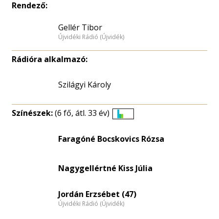
Rendező:
Gellér Tibor
Újvidéki Rádió (Újvidék)
Rádióra alkalmazó:
Szilágyi Károly
Színészek:
(6 fő, átl. 33 év)
Életkori
eloszlás
Faragóné Bocskovics Rózsa
nagyítása
Nagygellértné Kiss Júlia
Jordán Erzsébet (47)
Újvidéki Rádió (Újvidék)