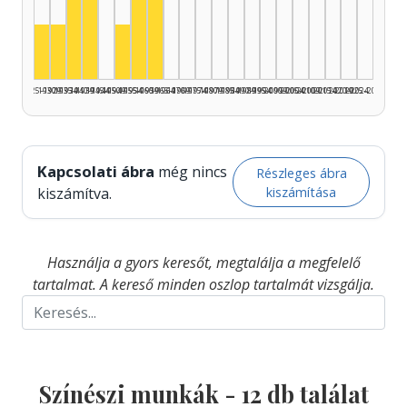
Színész, 1935–1939: 3
Színész, 1940–1944: 2
Színész, 1955–1959: 2
Színész, 1960–1964: 2
Színész, 1925–1929: 1
Színész, 1930–1934: 1
Színész, 1950–1954: 1
1925–1929
1930–1934
1935–1939
1940–1944
1945–1949
1950–1954
1955–1959
1960–1964
1965–1969
1970–1974
1975–1979
1980–1984
1985–1989
1990–1994
1995–1999
2000–2004
2005–2009
2010–2014
2015–2019
2020–2024
2025–2026
Kapcsolati ábra
még nincs
Részleges ábra
kiszámítása
kiszámítva.
Használja a gyors keresőt, megtalálja a megfelelő
tartalmat. A kereső minden oszlop tartalmát vizsgálja.
Színészi munkák -
12
db találat