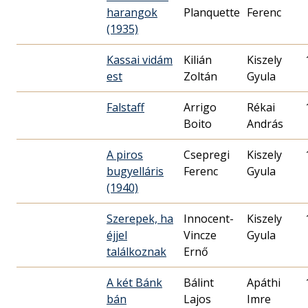
harangok
Planquette
Ferenc
(1935)
Kassai vidám
Kilián
Kiszely
est
Zoltán
Gyula
Falstaff
Arrigo
Rékai
Boito
András
A piros
Csepregi
Kiszely
bugyelláris
Ferenc
Gyula
(1940)
Szerepek, ha
Innocent-
Kiszely
éjjel
Vincze
Gyula
találkoznak
Ernő
A két Bánk
Bálint
Apáthi
bán
Lajos
Imre