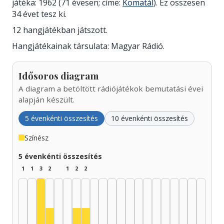
játéka: 1962 (71 évesen; címe:
Komatál
). Ez összesen
34 évet tesz ki.
12 hangjátékban játszott.
Hangjátékainak társulata: Magyar Rádió.
Idősoros diagram
A diagram a betöltött rádiójátékok bemutatási évei
alapján készült.
5 évenkénti összesítés
10 évenkénti összesítés
Színész
5 évenkénti összesítés
1
1
3
2
1
2
2