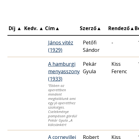
Díj
▲
Kedv.
▲
Cím
▲
Szerző
▲
Rendező
▲
B
János vitéz
Petőfi
-
(1929)
Sándor
A hamburgi
Pekár
Kiss
menyasszony
Gyula
Ferenc
(1933)
“Ebben az
operettben
mindent
megtalálunk ami
egy jó operetthez
szükséges.
Cselekménye
pompásan gördül
Pekár Gyula „A
kölcsönkért
A cornevillei
Robert
Kiss