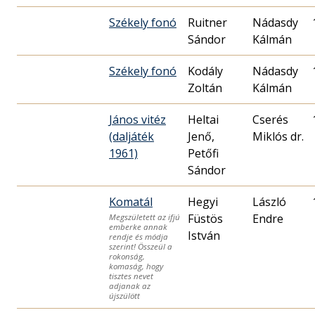
Székely fonó
Ruitner
Nádasdy
Sándor
Kálmán
Székely fonó
Kodály
Nádasdy
Zoltán
Kálmán
János vitéz
Heltai
Cserés
(daljáték
Jenő,
Miklós dr.
1961)
Petőfi
Sándor
Komatál
Hegyi
László
Füstös
Endre
Megszületett az ifjú
emberke annak
István
rendje és módja
szerint! Összeül a
rokonság,
komaság, hogy
tisztes nevet
adjanak az
újszülött