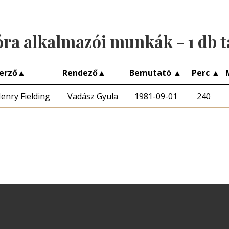
óra alkalmazói munkák -
1
db t
erző
▲
Rendező
▲
Bemutató
▲
Perc
▲
enry Fielding
Vadász Gyula
1981-09-01
240