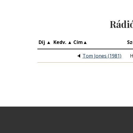
Rádi
Díj
▲
Kedv.
▲
Cím
▲
Sz
🔈
Tom Jones (1981)
H