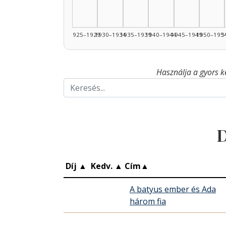
1925–1929
1930–1934
1935–1939
1940–1944
1945–1949
1950–195
1
Használja a gyors k
D
Díj
▲
Kedv.
▲
Cím
▲
A batyus ember és Ada
három fia