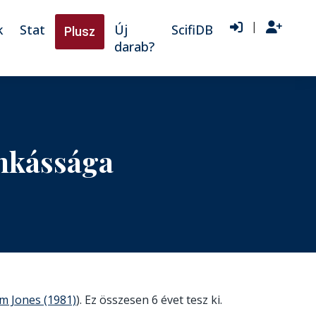
|
k
Stat
Új
ScifiDB
Plusz
darab?
nkássága
m Jones (1981)
). Ez összesen 6 évet tesz ki.