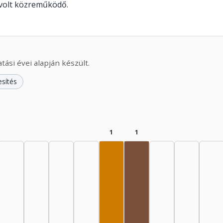
 volt közreműködő.
ási évei alapján készült.
esítés
1
1
Dramaturg, 1975–1979: 1
Rádióra alkalmazó, 198