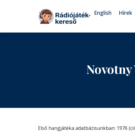
Tovább a navigációhoz
Tovább a tartalomhoz
English
Hírek
Novotny
Első hangjátéka adatbázisunkban: 1976 (c