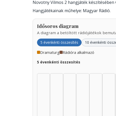
Novotny Vilmos 2 hangjáték készítésében
Hangjátékainak műhelye: Magyar Rádió.
Idősoros diagram
A diagram a betöltött rádiójátékok bemutat
5 évenkénti összesítés
10 évenkénti össz
Dramaturg
Rádióra alkalmazó
5 évenkénti összesítés