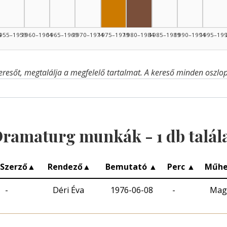
4
955–1959
1960–1964
1965–1969
1970–1974
1975–1979
1980–1984
1985–1989
1990–1994
1995–19
eresőt, megtalálja a megfelelő tartalmat. A kereső minden oszlop 
ramaturg munkák -
1
db talál
Szerző
▲
Rendező
▲
Bemutató
▲
Perc
▲
Műhe
-
Déri Éva
1976-06-08
-
Mag