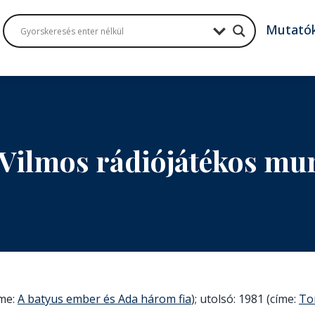
Mutató
 Vilmos rádiójátékos mu
íme:
A batyus ember és Ada három fia
); utolsó: 1981 (címe:
To