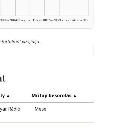
99
2000–2004
2005–2009
2010–2014
2015–2019
2020–2024
2025–2026
tartalmát vizsgálja.
at
ly
▲
Műfaji besorolás
▲
yar Rádió
Mese